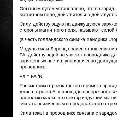
Опытным путём установлено, что на за­ряд
магнитном поле, действительно действует с
Силу, действующую на движущуюся заряже
стороны магнитного поля, называют силой 
(в честь голландского физика Хендрика .Ло
Модуль силы Лоренца равен отношению м
FA, действующей на участок проводника дли
заряженных частиц, упорядоченно движущих
проводника:
Fл = FA /N.
Рассмотрим отрезок тонкого прямого провод
длина отрезка ∆l и площадь поперечного с
настолько малы, что вектор индукции магн
считать неизменным в пределах этого отрез
Сила тока I в проводнике связана с зарядом