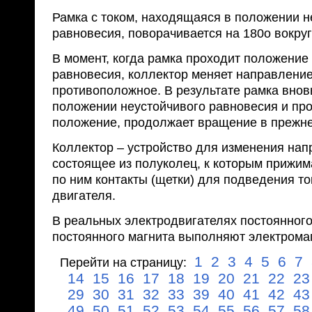
Рамка с током, находящаяся в положении н
равновесия, поворачивается на 180о вокруг
В момент, когда рамка проходит положение
равновесия, коллектор меняет направление
противоположное. В результате рамка внов
положении неустойчивого равновесия и про
положение, продолжает вращение в прежн
Коллектор – устройство для изменения нап
состоящее из полуколец, к которым прижи
по ним контакты (щетки) для подведения то
двигателя.
В реальных электродвигателях постоянного
постоянного магнита выполняют электрома
1
2
3
4
5
6
7
Перейти на страницу:
14
15
16
17
18
19
20
21
22
23
29
30
31
32
33
39
40
41
42
43
49
50
51
52
53
54
55
56
57
58