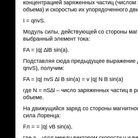
концентрацией заряженных частиц (числом 
объема) и скоростью их упорядоченного дв
I = qnvS.
Модуль силы, действующей со стороны маг
выбранный элемент тока:
FA = |q| ∆lB sin(a).
Подставляя сюда предыдущее выражение дл
qnvS), получим:
FA = |q| nvS ∆l B sin(a) = v |q| N B sin(a)
где N = nS∆l – число заряженных частиц в
объеме.
На движущийся заряд со стороны магнитног
сила Лоренца:
Fл = = |q| vB sin(a),
где a – угол между вектором скорости v и 