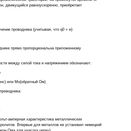
он, движущийся равноускоренно, приобретает
чение проводника (учитывая, что q0 = e):
однике прямо пропорциональна приложенному
сти между силой тока и напряжением обозначают:
ю
нс) или Мо(обратный Ом)
проводника:
А
ольт-амперная характеристика металлических
тролитов. Впервые для металлов ее установил немецкий
акон Ома для участка цепи»)