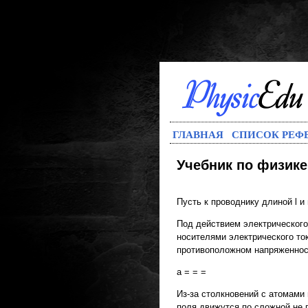
ГЛАВНАЯ
СПИСОК РЕФ
Учебник по физике
Пусть к проводнику длиной l 
Под действием электрического
носителями электрического то
противоположном напряженнос
a = = =
Из-за столкновений с атомами
поля движутся по сложной не 