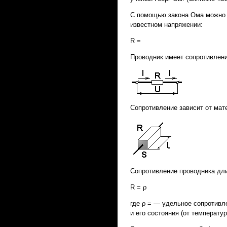
С помощью закона Ома можно о
известном напряжении:
R =
Проводник имеет сопротивление
Сопротивление зависит от мат
Сопротивление проводника дли
R = ρ
где ρ = — удельное сопротивл
и его состояния (от тем­перату