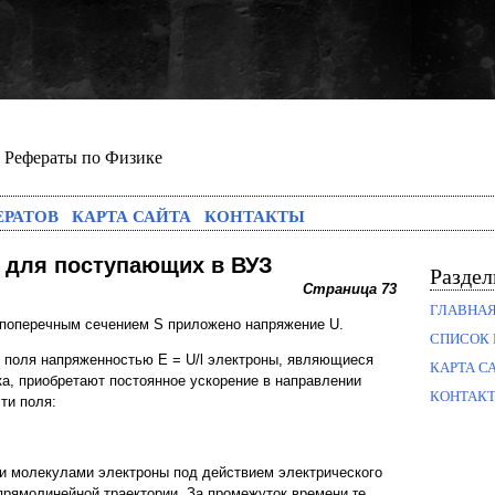
Рефераты по Физике
ЕРАТОВ
КАРТА САЙТА
КОНТАКТЫ
 для поступающих в ВУЗ
Разде
Страница 73
ГЛАВНА
и поперечным сечением S приложено напряжение U.
СПИСОК 
 поля напряженностью E = U/l электроны, являющиеся
КАРТА С
ка, приобретают постоянное ускорение в направлении
КОНТАК
ти поля:
 и молекулами электроны под действием электрического
прямолинейной траектории. За промежуток времени τе