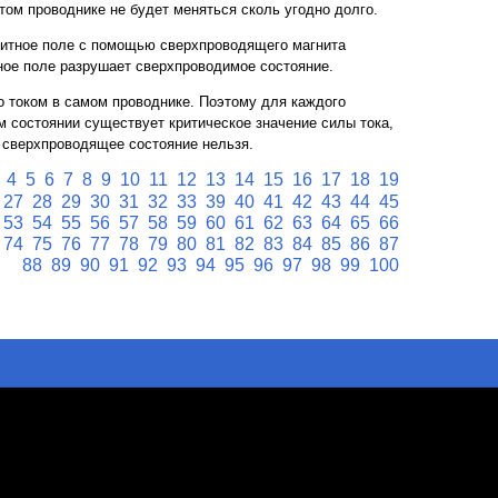
 этом проводнике не будет меняться сколь угодно долго.
нитное поле с помощью сверхпроводящего магнита
ное поле разрушает сверхпроводимое состояние.
о током в самом проводнике. Поэтому для каждого
 состоянии существует критическое значение силы тока,
 сверхпроводящее состояние нельзя.
4
5
6
7
8
9
10
11
12
13
14
15
16
17
18
19
27
28
29
30
31
32
33
39
40
41
42
43
44
45
53
54
55
56
57
58
59
60
61
62
63
64
65
66
74
75
76
77
78
79
80
81
82
83
84
85
86
87
88
89
90
91
92
93
94
95
96
97
98
99
100