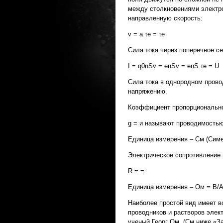
между столкновениями электр
направленную скорость:
v = a τе = τе
Сила тока через поперечное се
I = q0nSv = enSv = enS τе = U
Сила тока в однородном пров
напряжению.
Коэффициент пропорционально
g = и называют проводимость
Единица измерения – См (Симе
Электрическое сопротивление 
R = =
Единица измерения – Ом = В/
Наиболее простой вид имеет в
проводников и растворов элек
ученый Георг Ом. (См.ниже «З