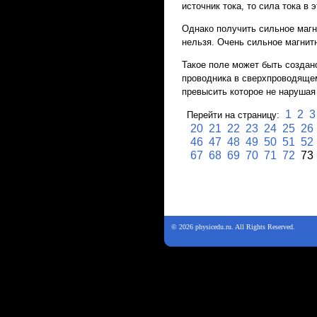
источник тока, то сила тока в
Однако получить сильное маг
нельзя. Очень сильное магнит
Такое поле может быть создан
проводника в сверхпроводящем
превысить которое не нарушая
1
2
3
Перейти на страницу:
20
21
22
23
24
25
26
46
47
48
49
50
51
52
67
68
69
70
71
72
73
© 2026 physicedu.ru. All Rights Reserved.