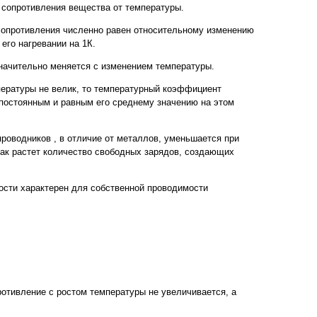
 сопротивления вещества от температуры.
опротивления численно равен относительному изменению
его нагревании на 1К.
значительно меняется с изменением температуры.
ературы не велик, то температурный коэффициент
постоянным и равным его среднему значению на этом
роводников , в отличие от металлов, уменьшается при
как растет количество свободных зарядов, создающих
ости характерен для собственной проводимости
ротивление с ростом температуры не увеличивается, а