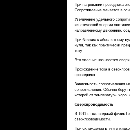
При нагревании проводника ег
Сопротивление меняется в осн
Увеличение удельного сопроти
кинетической энергии хаотиче
направленному движению, соз
При близких к абсолютному ну
нуля, так как практически пр
току.
Это явление называется свер
Прохождение тока в сверхпров
проводника.
Зависимость сопротивления м
сопротивления. Обычно берут 
которой от температуры хорош
Сверхпроводимость
В 1911 г. голландский физик 
сверхпроводимости.
При охлаждении ртути в жидко