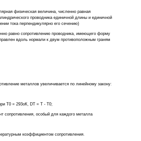
лярная физическая величина, численно равная
илиндрического проводника единичной длины и единичной
ении тока перпендикулярно его сечению)
енно равно сопротивлению проводника, имеющего форму
направлен вдоль нормали к двум противоположным граням
отивление металлов увеличивается по линейному закону:
ри T0 = 293оК, DT = T - T0;
нт сопротивления, особый для каждого металла
пературным коэффициентом сопротивления.