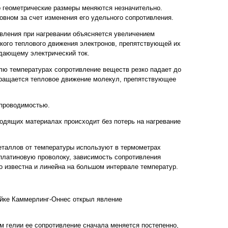
о геометрические размеры меняются незначительно.
овном за счет изменения его удельного сопротивления.
вления при нагревании объясняется увеличением
ского теплового движения электронов, препятствующей их
дающему электрический ток.
лю температурах сопротивление веществ резко падает до
екращается тепловое движение молекул, препятствующее
хпроводимостью.
одящих материалах происходит без потерь на нагревание
еталлов от температуры используют в термометрах
платиновую проволоку, зависимость сопротивления
о известна и линейна на большом интервале температур.
Гейке Каммерлинг-Оннес открыл явление
м гелии ее сопротивление сначала меняется постепенно,