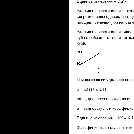
Единица измерения – Ом*м
Удельное сопротивление – ска
сопротивлению однородного ц
площади сечения (при направл
Удельное сопротивление числ
куба с ребром 1 м, если ток 
куба.
При нагревании удельное сопр
ρ = ρ0 (1+ α DT)
ρ0 – удельное сопротивление п
a – температурный коэффицие
Единица измерения – 1/К = К-1
Коэффициент a называют тем