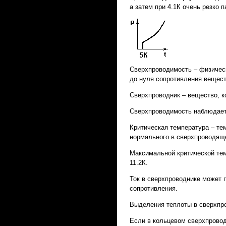
а затем при 4.1К очень резко п
Сверхпроводимость – физичес
до нуля сопротивления вещест
Сверхпроводник – вещество, к
Сверхпроводимость наблюдаетс
Критическая температура – те
нормального в сверхпроводящ
Максимальной критической тем
11.2К.
Ток в сверхпроводнике может п
сопротивления.
Выделения теплоты в сверхпр
Если в кольцевом сверхпровод