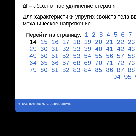
∆l – абсолютное удлинение стержня
Для характеристики упругих свойств тела в
механическое напряжение.
1
2
3
4
5
6
7
Перейти на страницу:
14
15
16
17
18
19
20
21
22
23
29
30
31
32
33
39
40
41
42
43
49
50
51
52
53
54
55
56
57
58
64
65
66
67
68
69
70
71
72
73
79
80
81
82
83
84
85
86
87
88
94
95
© 2026 physicedu.ru. All Rights Reserved.