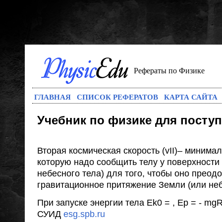
Рефераты по Физике
ГЛАВНАЯ
СПИСОК РЕФЕРАТОВ
КАРТА САЙТА
Учебник по физике для посту
Вторая космическая скорость (vII)– минимал
которую надо сообщить телу у поверхности
небесного тела) для того, чтобы оно преод
гравитационное притяжение Земли (или неб
При запуске энергии тела Ek0 = , Ep = - m
СУИД
esg.spb.ru