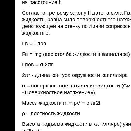
на расстояние h.
Согласно третьему закону Ньютона сила Fв
жидкость, равна силе поверхностного натя
действующей на стенку по линии соприкосн
жидкостью:
Fв = Fпов
Fв = mg (вес столба жидкости в капилляре)
Fпов = σ 2πr
2πr - длина контура окружности капилляра
σ – поверхностное натяжение жидкости (С
«Поверхностное натяжение»)
Масса жидкости m = ρV = ρ πr2h
ρ – плотность жидкости
Высота подъема жидкости в капилляре( учит
πr2h g) :