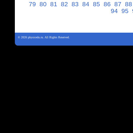
79
80
81
82
83
84
85
86
87
88
94
95
© 2026 physicedu.ru. All Rights Reserved.