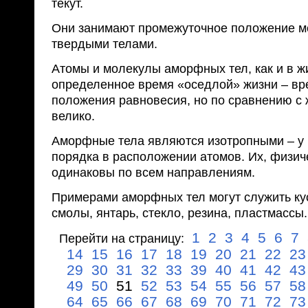
текут.
Они занимают промежуточное положение м
твердыми телами.
Атомы и молекулы аморфных тел, как и в ж
определенное время «оседлой» жизни – вр
положения равновесия, но по сравнению с 
велико.
Аморфные тела являются изотропными – у н
порядка в расположении атомов. Их, физич
одинаковы по всем направлениям.
Примерами аморфных тел могут служить ку
смолы, янтарь, стекло, резина, пластмассы.
1
2
3
4
5
6
7
Перейти на страницу:
14
15
16
17
18
19
20
21
22
23
29
30
31
32
33
39
40
41
42
43
49
50
51
52
53
54
55
56
57
58
64
65
66
67
68
69
70
71
72
73