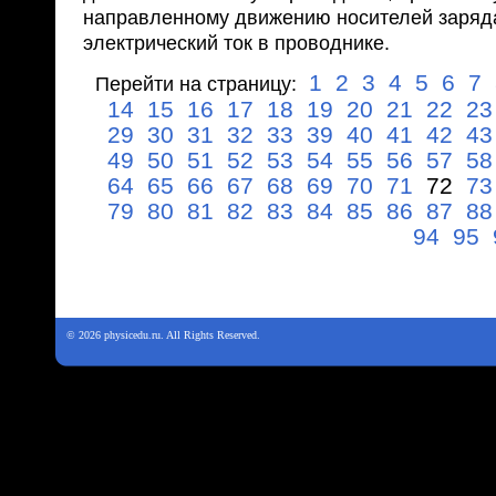
направленному движению носителей заряд
электрический ток в проводнике.
1
2
3
4
5
6
7
Перейти на страницу:
14
15
16
17
18
19
20
21
22
23
29
30
31
32
33
39
40
41
42
43
49
50
51
52
53
54
55
56
57
58
64
65
66
67
68
69
70
71
72
73
79
80
81
82
83
84
85
86
87
88
94
95
© 2026 physicedu.ru. All Rights Reserved.