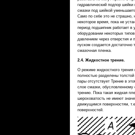
гидравлический подпор шейки 
смазки под шейкой уменьшаетс
Само по себе это не страшно
некоторое время, пока не уста
период подшипник работает в 
оборудовании некоторых типов
давлением через отверстия и п
пуском создается достаточно 
смазочная пленка.
2.4. Жидкостное трение.
О режиме жидкостного трения 
полностью разделены толстой 
пары отсутствует Трение в эт
слое смазки, обусловленному с
трению. Пока такая жидкая пл
шероховатость не имеют значе
движущимся поверхностям, т.е
поверхностей.