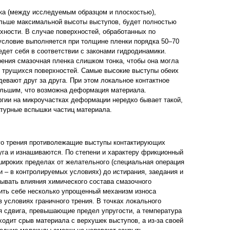
ка (между исследуемым образцом и плоскостью),
ольше максимальной высоты выступов, будет полностью
хности. В случае поверхностей, обработанных по
условие выполняется при толщине пленки порядка 50–70
ведет себя в соответствии с законами гидродинамики.
рения смазочная пленка слишком тонка, чтобы она могла
е трущихся поверхностей. Самые высокие выступы обеих
девают друг за друга. При этом локальное контактное
ольшим, что возможна деформация материала.
гии на микроучастках деформации нередко бывает такой,
турные вспышки частиц материала.
ого трения противолежащие выступы контактирующих
руга и изнашиваются. По степени и характеру фрикционный
широких пределах от желательного (специальная операция
и – в контролируемых условиях) до истирания, заедания и
тывать влияния химического состава смазочного
ить себе несколько упрощенный механизм износа
 условиях граничного трения. В точках локального
я сдвига, превышающие предел упругости, а температура
одит срыв материала с верхушек выступов, а из-за своей