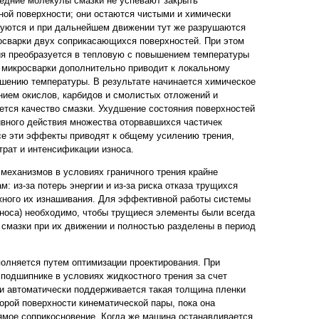
едние молекулы смазки не успевают закрыть
ной поверхности; они остаются чистыми и химически
зуются и при дальнейшем движении тут же разрушаются
осварки двух соприкасающихся поверхностей. При этом
ия преобразуется в тепловую с повышением температуры
 микросварки дополнительно приводит к локальному
шению температуры. В результате начинается химическое
нием окислов, карбидов и смолистых отложений и
ется качество смазки. Ухудшение состояния поверхностей
зивного действия множества оторвавшихся частичек
се эти эффекты приводят к общему усилению трения,
трат и интенсификации износа.
 механизмов в условиях граничного трения крайне
: из-за потерь энергии и из-за риска отказа трущихся
жного их изнашивания. Для эффективной работы системы
зноса) необходимо, чтобы трущиеся элементы были всегда
смазки при их движении и полностью разделены в период
полняется путем оптимизации проектирования. При
 подшипнике в условиях жидкостного трения за счет
и автоматически поддерживается такая толщина пленки
орой поверхности кинематической пары, пока она
рямое соприкосновение. Когда же машина останавливается,