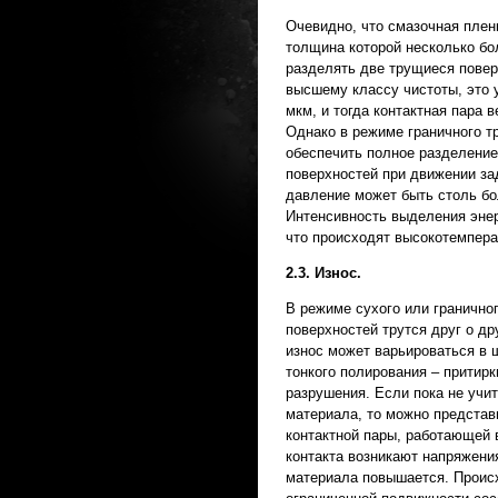
Очевидно, что смазочная плен
толщина которой несколько б
разделять две трущиеся повер
высшему классу чистоты, это 
мкм, и тогда контактная пара 
Однако в режиме граничного т
обеспечить полное разделени
поверхностей при движении за
давление может быть столь б
Интенсивность выделения энер
что происходят высокотемпера
2.3. Износ.
В режиме сухого или граничн
поверхностей трутся друг о д
износ может варьироваться в 
тонкого полирования – притирк
разрушения. Если пока не учи
материала, то можно представ
контактной пары, работающей в
контакта возникают напряжени
материала повышается. Происх