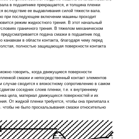
вала в подшипнике прекращается, и толщина пленки
я вследствие ее выдавливания силой тяжести вала.
, но при последующем включении машины проходит
новится режим жидкостного трения. В этот начальный
условиях граничного трения. В тяжелом механическом
 предусматривается подача смазки в подшипник под
о канавкам в области контакта, благодаря чему перед
толстая, полностью защищающая поверхности контакта
можно говорить, когда движущиеся поверхности
пленкой смазки и непосредственный контакт элементов
ом случае сводится к вязкостному сопротивлению в самом
двигом соседних слоев пленки, т.е. к внутреннему
енка цела, материал движущихся поверхностей и их
ния. От жидкой пленки требуется, чтобы она прилипала к
. чтобы не было проскальзывания смазки относительно