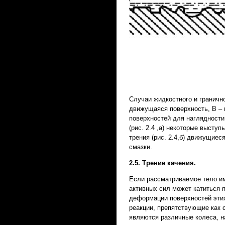
Случаи жидкостного и гранично
движущаяся поверхность, B – 
поверхностей для наглядности
(рис. 2.4 ,а) некоторые высту
трения (рис. 2.4,б) движущие
смазки.
2.5. Трение качения.
Если рассматриваемое тело им
активных сил может катиться по
деформации поверхностей этих
реакции, препятствующие как 
являются различные колеса, н