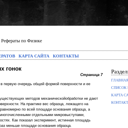
Рефераты по Физике
ЕРАТОВ
КАРТА САЙТА
КОНТАКТЫ
х гонок
Разде
Страница 7
ГЛАВНА
 в первую очередь общей формой поверхности и ее
СПИСОК 
КАРТА С
уществующих методов механическойобработки не дают
КОНТАК
верхности. На практике вес образца, лежащего на
 равномерно по всей площади основания образца, а
 многочисленными отдельными микровыступами,
стях. Как показал эксперимент, истинная площадь
 раз меньше площади основания образца.