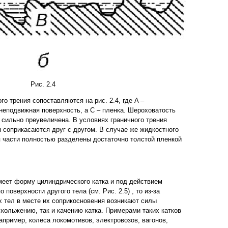
Рис. 2.4
го трения сопоставляются на рис. 2.4, где A –
неподвижная поверхность, а C – пленка. Шероховатость
 сильно преувеличена. В условиях граничного трения
пы соприкасаются друг с другом. В случае же жидкостного
ся части полностью разделены достаточно толстой пленкой
еет форму цилиндрического катка и под действием
 поверхности другого тела (см. Рис. 2.5) , то из-за
 тел в месте их соприкосновения возникают силы
скольжению, так и качению катка. Примерами таких катков
апример, колеса локомотивов, электровозов, вагонов,