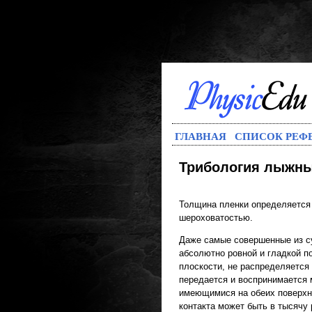
ГЛАВНАЯ
СПИСОК РЕФ
Трибология лыжны
Толщина пленки определяется
шероховатостью.
Даже самые совершенные из с
абсолютно ровной и гладкой по
плоскости, не распределяется
передается и воспринимается
имеющимися на обеих поверхно
контакта может быть в тысячу