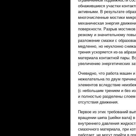
ограниченной подвижности сос
обнажившиеся участки контакт
активными. В результате обра
многочисленные мостики микр
механическая энергия движен
поверхности. Разрыв мостиков
резкому и значительному повы
разложение смазки с образова
медленно, но неуклонно снижа
трения ускоряется из-за абра
материала контактной пары. В
увеличению энергетических за
Очевидно, что работа машин и
нежелательна по двум причинам
элементов вследствие неизбе
(с небольшим трением и без и
и полностью разделены слоем 
отсутствия движения.
Первое из этих требований вы
вращении шипа (шейки вала) в
внутреннего давления жидкост
смазочного материала, при кот
работает, не могут прийти в п