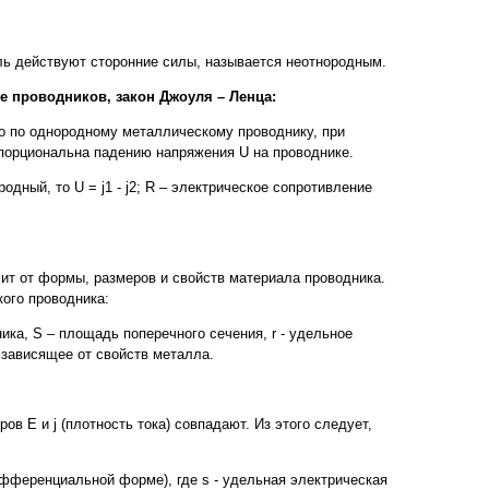
ель действуют сторонние силы, называется неотнородным.
е проводников, закон Джоуля – Ленца:
го по однородному металлическому проводнику, при
опорциональна падению напряжения U на проводнике.
ородный, то U = j1 - j2; R – электрическое сопротивление
ит от формы, размеров и свойств материала проводника.
ого проводника:
одника, S – площадь поперечного сечения, r - удельное
 зависящее от свойств металла.
ов Е и j (плотность тока) совпадают. Из этого следует,
 дифференциальной форме), где s - удельная электрическая