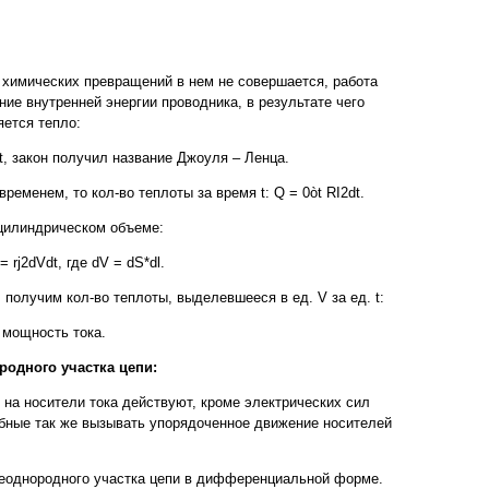
 химических превращений в нем не совершается, работа
ние внутренней энергии проводника, в результате чего
яется тепло:
2t, закон получил название Джоуля – Ленца.
ременем, то кол-во теплоты за время t: Q = 0òt RI2dt.
цилиндрическом объеме:
 = rj2dVdt, где dV = dS*dl.
 получим кол-во теплоты, выделевшееся в ед. V за ед. t:
 мощность тока.
родного участка цепи:
 на носители тока действуют, кроме электрических сил
обные так же вызывать упорядоченное движение носителей
я неоднородного участка цепи в дифференциальной форме.