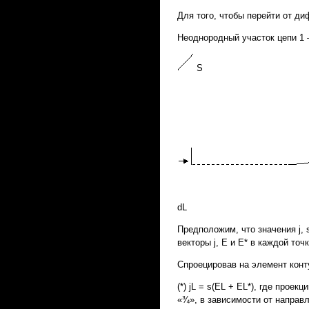
Для того, чтобы перейти от д
Неоднородный участок цепи 1 –
S
dL
Предположим, что значения j, s
векторы j, E и Е* в каждой точ
Спроецировав на элемент контур
(*) jL = s(EL + EL*), где прое
«¾», в зависимости от направл