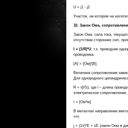
U = j1 - j2.
Участок, на котором на носит
32. Закон Ома, сопротивлени
Закон Ома: сила тока, текуще
отсутствии сторонних сил, пр
I = (1/
R)*
U
, т.к. проводник одн
проводника.
[A] = [Ом]/[B].
Величина сопротивления завис
Для однородного цилиндрическ
R = r(l/S), где l – длина пров
электрическое сопротивление,
r = [Ом*м].
В металлах направление вектор
что
j = (1/r)*E = sE (закон Ома в