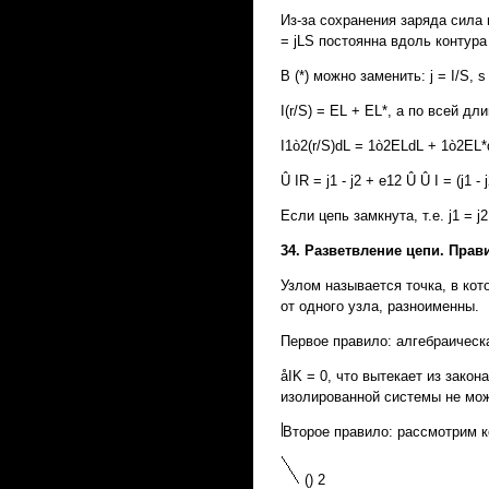
Из-за сохранения заряда сила 
= jLS постоянна вдоль контура 
В (*) можно заменить: j = I/S, s 
I(r/S) = EL + EL*, а по всей дли
I1ò2(r/S)dL = 1ò2ELdL + 1ò2EL*
Û IR = j1 - j2 + e12 Û Û I = (j
Если цепь замкнута, т.е. j1 = j
34. Разветвление цепи. Прав
Узлом называется точка, в кот
от одного узла, разноименны.
Первое правило: алгебраическа
åIK = 0, что вытекает из зако
изолированной системы не може
Второе правило: рассмотрим к
() 2