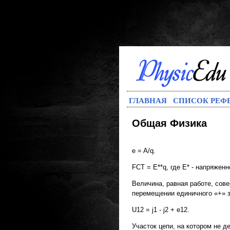
ГЛАВНАЯ
СПИСОК РЕФ
Общая Физика
e = A/q.
FСТ = E**q, где Е* - напряжен
Величина, равная работе, сов
перемещении единичного «+» з
U12 = j1 - j2 + e12.
Участок цепи, на котором не д