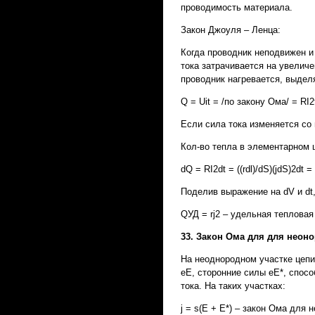
проводимость материала.
Закон Джоуля – Ленца:
Когда проводник неподвижен и
тока затрачивается на увеличе
проводник нагревается, выдел
Q = Uit = /по закону Ома/ = RI
Если сила тока изменяется со в
Кол-во тепла в элементарном 
dQ = RI2dt = ((rdl)/dS)(jdS)2dt =
Поделив выражение на dV и dt,
QУД = rj2 – удельная тепловая
33. Закон Ома для для неоно
На неоднородном участке цепи
еЕ, сторонние силы еЕ*, спос
тока. На таких участках:
j = s(E + E*) – закон Ома дл