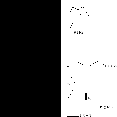
R1 R2
e
1 + + e
¾
¾
() R3 ()
1 ¾ + 3