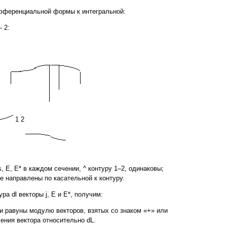
ифференциальной формы к интегральной:
 2:
1 2
, E, E* в каждом сечении, ^ контуру 1–2, одинаковы;
ке направлены по касательной к контуру.
а dl векторы j, E и Е*, получим:
кции равуны модулю векторов, взятых со знаком «+» или
ения вектора относительно dL.