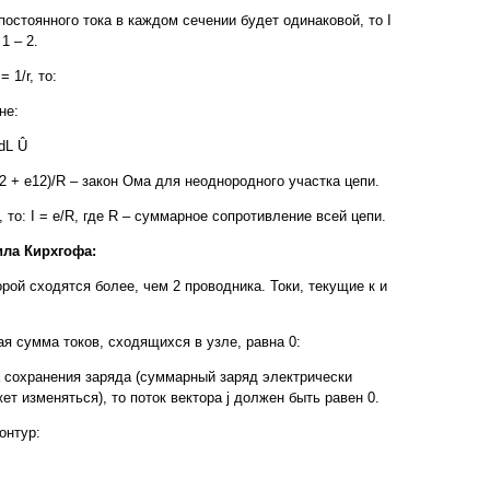
постоянного тока в каждом сечении будет одинаковой, то I
1 – 2.
= 1/r, то:
не:
dL Û
1 - j2 + e12)/R – закон Ома для неоднородного участка цепи.
2, то: I = e/R, где R – cуммарное сопротивление всей цепи.
ила Кирхгофа:
орой сходятся более, чем 2 проводника. Токи, текущие к и
я сумма токов, сходящихся в узле, равна 0:
на сохранения заряда (суммарный заряд электрически
т изменяться), то поток вектора j должен быть равен 0.
онтур: