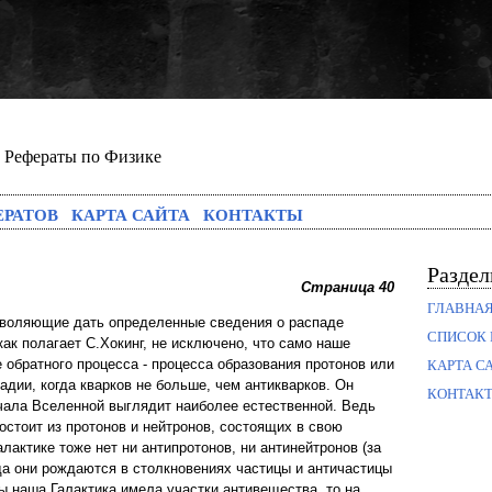
Рефераты по Физике
ЕРАТОВ
КАРТА САЙТА
КОНТАКТЫ
Разде
Страница 40
ГЛАВНА
зволяющие дать определенные сведения о распаде
СПИСОК 
как полагает С.Хокинг, не исключено, что само наше
 обратного процесса - процесса образования протонов или
КАРТА С
адии, когда кварков не больше, чем антикварков. Он
КОНТАК
ачала Вселенной выглядит наиболее естественной. Ведь
остоит из протонов и нейтронов, состоящих в свою
алактике тоже нет ни антипротонов, ни антинейтронов (за
да они рождаются в столкновениях частицы и античастицы
бы наша Галактика имела участки антивещества, то на