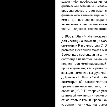
каком-либо преобразовании пе
физической величины - незави
времени соответствует закон с
физического явления еще не п
имеют для построения теории 
экспериментально установлен
частиц - адронов, теория кото
В 1956 г. Г.Ли и Ч.Янг показа
для частиц и античастиц. Ока
симметрии Р и симметрии С. Э
развитие Вселенной может быт
Вселенная, состоящая из анти
состоящая из частиц. Была на
подчиняться комбинированной 
происходить так, как и развит
зеркале, заменить каждую част
Д.Кронин и В.Фитч в 1964 г. о
симметрия. (С - замена частиц
правое меняются местами; Т -
обратное.) С Р Т - теорема у
квантовой механики и теории 
относительно комбинированной
изменится, если частицы замен