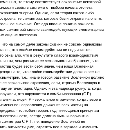
ременных, то этому соответствует сохранение некоторой
симости свойств системы от выбора начала отсчета
охранения энергии. Однако, если теория какого-либо
остроена, те симметрии, которые были открыты на опыте,
большое значение. Отсюда вполне понятна важность
ных симметрий сильно взаимодействующих элементарных
рых еще не построена.
ли, что на самом деле законы физики не совсем одинаковы
залось, что слабые взаимодействия не подчиняются
то означало, что в результате слабого взаимодействия
ь иным, чем развитие ее зеркального изображения, что
частиц будет вести себя иначе, чем наша Вселенная,
дежда на то, что слабое взаимодействие должно все же
симметрии, т.е., иначе говоря развитие Вселенной должно
ие ее зеркального отражения, если, отразив Вселенную в
ицу античастицей. Однако и эта надежда рухнула, когда
бнаружили, что нарушается и комбинированная (С Р)
ы античастицей; Р - зеркальное отражение, когда левое и
 изменение направления движения всех частиц на
тверждала, что любая теория, подчиняющаяся принципам
относительности, всегда должна быть инвариантна
 симметрии С Р Т, т.е. поведение Вселенной не
ить античастицами, отразить все в зеркале и изменить