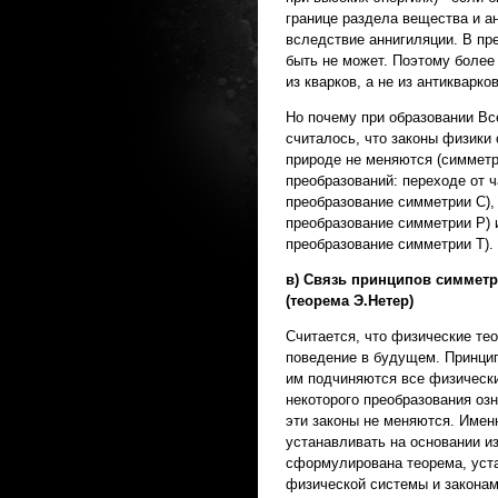
границе раздела вещества и а
вследствие аннигиляции. В пр
быть не может. Поэтому более 
из кварков, а не из антикварков
Но почему при образовании Вс
считалось, что законы физики 
природе не меняются (симметр
преобразований: переходе от 
преобразование симметрии С),
преобразование симметрии Р) и
преобразование симметрии Т).
в) Связь принципов симметр
(теорема Э.Нетер)
Считается, что физические те
поведение в будущем. Принцип
им подчиняются все физически
некоторого преобразования оз
эти законы не меняются. Име
устанавливать на основании из
сформулирована теорема, уст
физической системы и законам