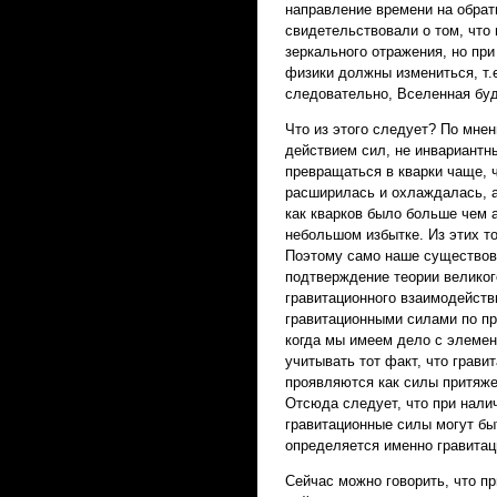
направление времени на обрат
свидетельствовали о том, что
зеркального отражения, но пр
физики должны измениться, т.
следовательно, Вселенная буд
Что из этого следует? По мне
действием сил, не инвариантн
превращаться в кварки чаще, 
расширилась и охлаждалась, а
как кварков было больше чем а
небольшом избытке. Из этих т
Поэтому само наше существов
подтверждение теории великог
гравитационного взаимодействи
гравитационными силами по пр
когда мы имеем дело с элемен
учитывать тот факт, что гра
проявляются как силы притяже
Отсюда следует, что при нали
гравитационные силы могут б
определяется именно гравитац
Сейчас можно говорить, что п