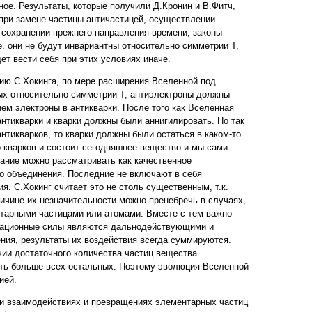
ное. Результаты, которые получили Д.Кронин и В.Фитч,
 при замене частицы античастицей, осуществлении
и сохранении прежнего направления времени, законы
е. они не будут инвариантны относительно симметрии Т,
ет вести себя при этих условиях иначе.
нию С.Хокинга, по мере расширения Вселенной под
ых относительно симметрии Т, антиэлектроны должны
чем электроны в антикварки. После того как Вселенная
нтикварки и кварки должны были аннигилировать. Но так
нтикварков, то кварки должны были остаться в каком-то
о кварков и состоит сегодняшнее вещество и мы сами.
ание можно рассматривать как качественное
о объединения. Последние не включают в себя
я. С.Хокинг считает это не столь существенным, т.к.
ичине их незначительности можно пренебречь в случаях,
тарными частицами или атомами. Вместе с тем важно
витационные силы являются дальнодействующими и
ния, результаты их воздействия всегда суммируются.
чии достаточного количества частиц вещества
ыть больше всех остальных. Поэтому эволюция Вселенной
ией.
ри взаимодействиях и превращениях элементарных частиц