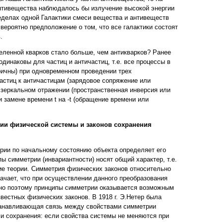
нтивещества наблюдалось бы излучение высокой энергии
еделах одной Галактики смеси вещества и антивеществ
вероятно предположение о том, что все галактики состоят
.
еленной кварков стало больше, чем антикварков? Ранее
одинаковы для частиц и античастиц, т.е. все процессы в
ичны) при одновременном проведении трех
частиц к античастицам (зарядовое сопряжение или
 зеркальном отражении (пространственная инверсия или
 замене времени t на -t (обращение времени или
ии физической системы и законов сохранения
ории по начальному состоянию объекта определяет его
ы симметрии (инвариантности) носят общий характер, т.е.
е теории. Симметрия физических законов относительно
начает, что при осуществлении данного преобразования
нно поэтому принципы симметрии оказывается возможным
вестных физических законов. В 1918 г. Э.Нетер была
анавливающая связь между свойствами симметрии
и сохранения: если свойства системы не меняются при