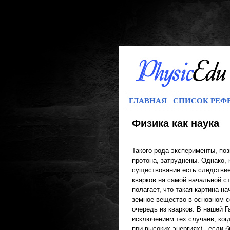
ГЛАВНАЯ
СПИСОК РЕФ
Физика как наука
Такого рода эксперименты, по
протона, затруднены. Однако, 
существование есть следствие
кварков на самой начальной ст
полагает, что такая картина н
земное вещество в основном с
очередь из кварков. В нашей Г
исключением тех случаев, ког
при высоких энергиях) - если 