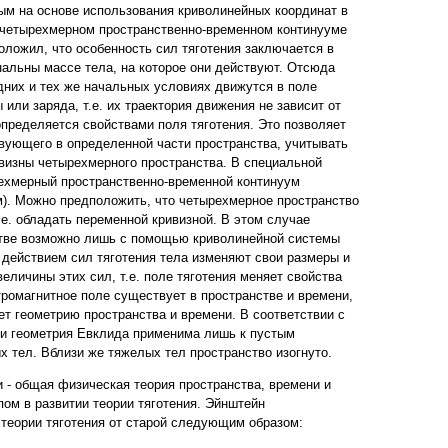
ым на основе использования криволинейных координат в
(четырехмерном пространственно-временном континууме
оложил, что особенность сил тяготения заключается в
нальны массе тела, на которое они действуют. Отсюда
одних и тех же начальных условиях движутся в поле
 или заряда, т.е. их траектория движения не зависит от
определяется свойствами поля тяготения. Это позволяет
твующего в определенной части пространства, учитывать
визны четырехмерного пространства. В специальной
ехмерный пространственно-временной континуум
). Можно предположить, что четырехмерное пространство
.е. обладать переменной кривизной. В этом случае
стве возможно лишь с помощью криволинейной системы
д действием сил тяготения тела изменяют свои размеры и
величины этих сил, т.е. поле тяготения меняет свойства
тромагнитное поле существует в пространстве и времени,
ет геометрию пространства и времени. В соответствии с
ти геометрия Евклида применима лишь к пустым
х тел. Вблизи же тяжелых тел пространство изогнуто.
 - общая физическая теория пространства, времени и
пом в развитии теории тяготения. Эйнштейн
 теории тяготения от старой следующим образом: