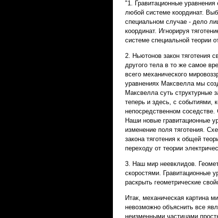
"1. Гравитационные уравнения
любой системе координат. Выб
специальном случае - дело ли
координат. Игнорируя тяготен
системе специальной теории о
2. Ньютонов закон тяготения с
другого тела в то же самое вр
всего механического мировозз
уравнениях Максвелла мы созд
Максвелла суть структурные з
теперь и здесь, с событиями, 
непосредственном соседстве. 
Наши новые гравитационные ур
изменение поля тяготения. Сх
закона тяготения к общей теор
переходу от теории электриче
3. Наш мир неевклидов. Геоме
скоростями. Гравитационные у
раскрыть геометрические свой
Итак, механическая картина ми
невозможно объяснить все явл
неизменными частицами просты