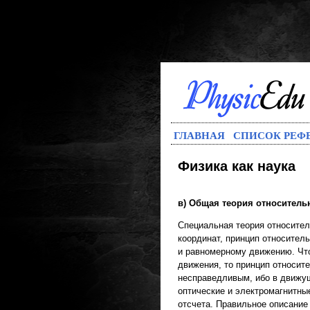
ГЛАВНАЯ
СПИСОК РЕФ
Физика как наука
в) Общая теория относитель
Специальная теория относите
координат, принцип относител
и равномерному движению. Что
движения, то принцип относит
несправедливым, ибо в движущ
оптические и электромагнитны
отсчета. Правильное описание