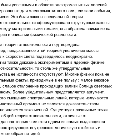
 были успешными в области электромагнитных явлений.
рованные для электромагнитного поля, связали события,
мени. Это были законы специальной теории
я относительности сформулировала структурные законы,
между материальными телами, она обратила внимание на
трия в описании физической реальности.
ая теория относительности подтверждена
мер, предсказанное этой теорией увеличение массы
х к скорости света подтвердилось неоднократно.
гии также доказана экспериментами в ядерной физике.
 относительности, то столь же утвердительные
ства ее истинности отсутствуют. Многие физики пока не
льными факты, приводимые в ее пользу : малое вековое
, слабое отклонение проходящих вблизи Солнца световых
зному. Более убедительным представляется аргумент,
ого смещения спектральных линий, которые излучаются
инственный аргумент не является доказательством
 не является законченной. Существуют различные точки
 общей теории относительности, отличные от
м данная теория является одним из самых выдающихся
емонстрирующих внутреннюю логическую стойкость и
 многообразных идей.