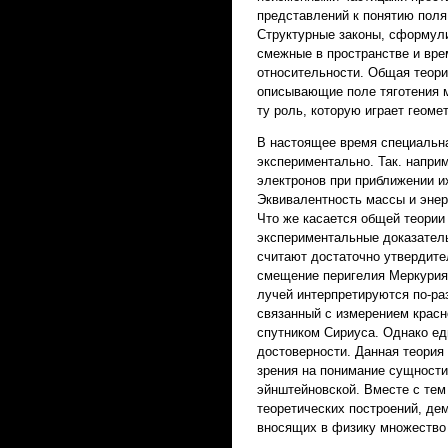
представлений к понятию поля
Структурные законы, сформули
смежные в пространстве и вре
относительности. Общая теори
описывающие поле тяготения 
ту роль, которую играет геоме
В настоящее время специальн
экспериментально. Так. напри
электронов при приближении и
Эквивалентность массы и энер
Что же касается общей теории
экспериментальные доказатель
считают достаточно утвердите
смещение перигелия Меркурия
лучей интерпретируются по-ра
связанный с измерением красн
спутником Сириуса. Однако ед
достоверности. Данная теория
зрения на понимание сущности
эйнштейновской. Вместе с те
теоретических построений, д
вносящих в физику множество