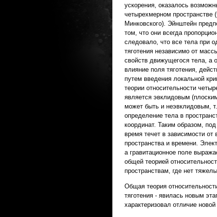
ускорения, оказалось возможн
четырехмерном пространстве 
Минковского). Эйнштейн предп
том, что они всегда пропорцио
следовало, что все тела при 
тяготения независимо от массы
свойств движущегося тела, а 
влияние поля тяготения, дейс
путем введения локальной кри
теории относительности четыр
является эвклидовым (плоским
может быть и неэвклидовым, т
определение тела в простран
координат. Таким образом, по
время течет в зависимости от 
пространства и времени. Элек
а гравитационное поле выража
общей теорией относительнос
пространствам, где нет тяжелы
Общая теория относительности
тяготения - явилась новым эта
характеризовал отличие новой