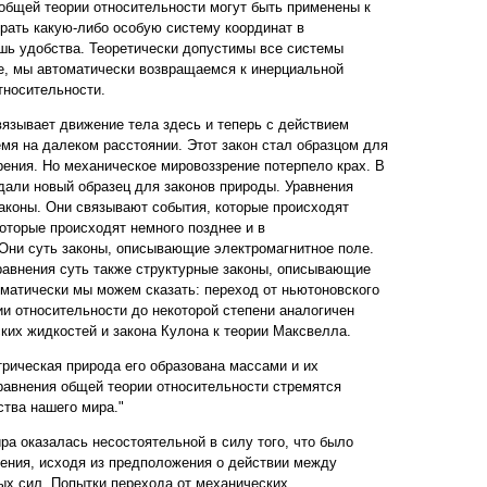
 общей теории относительности могут быть применены к
рать какую-либо особую систему координат в
шь удобства. Теоретически допустимы все системы
ие, мы автоматически возвращаемся к инерциальной
тносительности.
вязывает движение тела здесь и теперь с действием
емя на далеком расстоянии. Этот закон стал образцом для
рения. Но механическое мировоззрение потерпело крах. В
али новый образец для законов природы. Уравнения
аконы. Они связывают события, которые происходят
которые происходят немного позднее и в
Они суть законы, описывающие электромагнитное поле.
авнения суть также структурные законы, описывающие
ематически мы можем сказать: переход от ньютоновского
ии относительности до некоторой степени аналогичен
ских жидкостей и закона Кулона к теории Максвелла.
трическая природа его образована массами и их
равнения общей теории относительности стремятся
ства нашего мира."
ра оказалась несостоятельной в силу того, что было
ения, исходя из предположения о действии между
х сил. Попытки перехода от механических