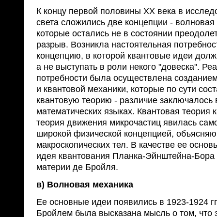
К концу первой половины XX века в иссле
света сложились две концепции - волновая 
которые остались не в состоянии преодоле
разрыв. Возникла настоятельная потребнос
концепцию, в которой квантовые идеи должн
а не выступать в роли некого "довеска". Ре
потребности была осуществлена созданием
и квантовой механики, которые по сути со
квантовую теорию - различие заключалось
математических языках. Квантовая теория 
теория движения микрочастиц явилась само
широкой физической концепцией, объясня
макроскопических тел. В качестве ее осно
идея квантования Планка-Эйнштейна-Бора 
материи де Бройля.
в) Волновая механика
Ее основные идеи появились в 1923-1924 гг.
Бройлем была высказана мысль о том, что