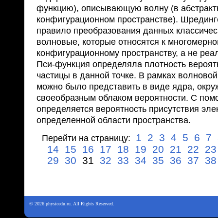
функцию), описывающую волну (в абстракт
конфигурационном пространстве). Шредин
правило преобразования данных классичес
волновые, которые относятся к многомерн
конфигурационному пространству, а не реа
Пси-функция определяла плотность вероят
частицы в данной точке. В рамках волново
можно было представить в виде ядра, окру
своеобразным облаком вероятности. С по
определяется вероятность присутствия эле
определенной области пространства.
1
2
3
4
5
6
7
Перейти на страницу:
14
15
16
17
18
19
20
21
22
23
29
30
31
32
33
34
35
36
37
38
© 2026 physicedu.ru. All Rights Reserved.