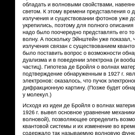
обладать и волновыми свойствами, навеян
светом. К этому времени представления о 
излучения и существовании фотонов уже д
укрепились, поэтому для полного описания
надо было поочередно представлять его то к
волну. А поскольку Эйнштейн уже показал, 
излучения связан с существованием квантов
было поставить вопрос о возможности обн
дуализма и в поведении электрона (и воо
частиц). Гипотеза де Бройля о волнах мате
подтверждение обнаруженным в 1927 г. яв
электронов: оказалось, что пучок электроно
дифракционную картину. (Позже будет обн
у молекул.)
Исходя из идеи де Бройля о волнах матери
1926 г. вывел основное уравнение механики
волновой), позволяющее определить возм
квантовой системы и их изменение во врем
содержало так называемую волновую функц