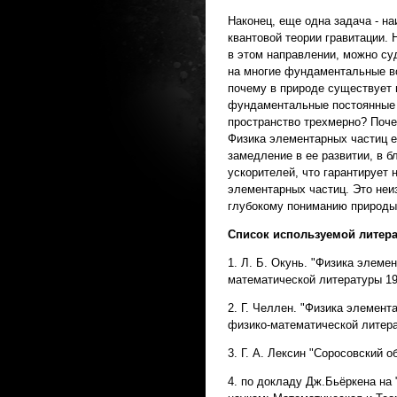
Наконец, еще одна задача - на
квантовой теории гравитации. 
в этом направлении, можно су
на многие фундаментальные во
почему в природе существует
фундаментальные постоянные 
пространство трехмерно? Поче
Физика элементарных частиц е
замедление в ее развитии, в б
ускорителей, что гарантирует
элементарных частиц. Это неи
глубокому пониманию природы
Список используемой литер
1. Л. Б. Окунь. "Физика элеме
математической литературы 19
2. Г. Челлен. "Физика элемент
физико-математической литера
3. Г. А. Лексин "Соросовский 
4. по докладу Дж.Бьёркена н