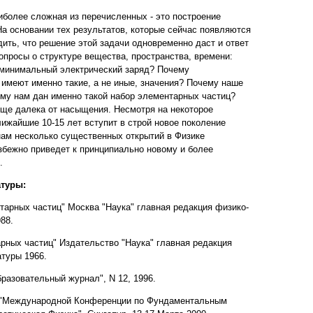
иболее сложная из перечисленных - это построение
На основании тех результатов, которые сейчас появляются
дить, что решение этой задачи одновременно даст и ответ
просы о структуре вещества, пространства, времени:
 минимальный электрический заряд? Почему
имеют именно такие, а не иные, значения? Почему наше
му нам дан именно такой набор элементарных частиц?
ще далека от насыщения. Несмотря на некоторое
лижайшие 10-15 лет вступит в строй новое поколение
 нам несколько существенных открытий в Физике
збежно приведет к принципиально новому и более
.
атуры:
нтарных частиц" Москва "Наука" главная редакция физико-
88.
арных частиц" Издательство "Наука" главная редакция
туры 1966.
образовательный журнал", N 12, 1996.
а "Международной Конференции по Фундаментальным