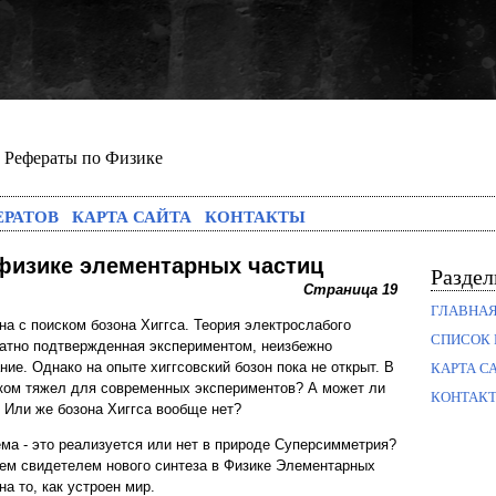
Рефераты по Физике
ЕРАТОВ
КАРТА САЙТА
КОНТАКТЫ
физике элементарных частиц
Разде
Страница 19
ГЛАВНА
на с поиском бозона Хиггса. Теория электрослабого
СПИСОК 
атно подтвержденная экспериментом, неизбежно
ие. Однако на опыте хиггсовский бозон пока не открыт. В
КАРТА С
шком тяжел для современных экспериментов? А может ли
КОНТАК
? Или же бозона Хиггса вообще нет?
а - это реализуется или нет в природе Суперсимметрия?
анем свидетелем нового синтеза в Физике Элементарных
а то, как устроен мир.