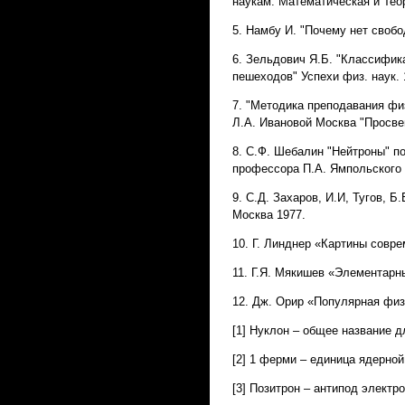
наукам: Математическая и Теор
5. Намбу И. "Почему нет свобо
6. Зельдович Я.Б. "Классифик
пешеходов" Успехи физ. наук. 
7. "Методика преподавания фи
Л.А. Ивановой Москва "Просве
8. С.Ф. Шебалин "Нейтроны" п
профессора П.А. Ямпольского
9. С.Д. Захаров, И.И, Тугов, 
Москва 1977.
10. Г. Линднер «Картины совр
11. Г.Я. Мякишев «Элементарн
12. Дж. Орир «Популярная физ
[1] Нуклон – общее название д
[2] 1 ферми – единица ядерной
[3] Позитрон – антипод электр