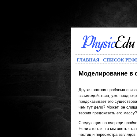
ГЛАВНАЯ
СПИСОК РЕФ
Моделирование в 
Другая важная проблема связа
взаимодействия, уже неоднокр
предсказывает его существован
чем тут дело? Может, он сли
теория предсказать его массу
Следующая по очереди проблем
Если это так, то мы опять ст
частиц и пересмотра взглядов н