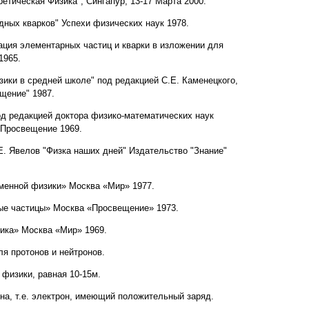
етическая Физика", Сингапур, 13-17 Марта 2000.
дных кварков" Успехи физических наук 1978.
ация элементарных частиц и кварки в изложении для
1965.
зики в средней школе" под редакцией С.Е. Каменецкого,
щение" 1987.
од редакцией доктора физико-математических наук
 Просвещение 1969.
Б.Е. Явелов "Физка наших дней" Издательство "Знание"
еменной физики» Москва «Мир» 1977.
ые частицы» Москва «Просвещение» 1973.
ика» Москва «Мир» 1969.
ля протонов и нейтронов.
 физики, равная 10-15м.
она, т.е. электрон, имеющий положительный заряд.