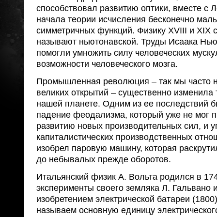
способствовал развитию оптики, вместе с 
начала теории исчисления бесконечно малы
симметричных функций. Физику XVIII и XIX 
называют ньютонавской. Труды Исаака Нью
помогли умножить силу человеческих муску
возможности человеческого мозга.
Промышленная революция – так мы часто н
великих открытий – существенно изменила 
нашей планете. Одним из ее последствий 
падение феодализма, который уже не мог п
развитию новых производительных сил, и 
капиталистических производственных отно
изобрел паровую машину, которая раскрути
до небывалых прежде оборотов.
Итальянский физик А. Вольта родился в 17
эксперименты своего земляка Л. Гальвано 
изобретением электрической батареи (1800)
называем основную единицу электрическог