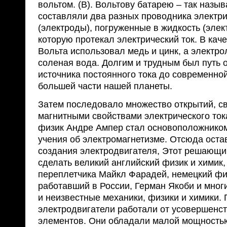
вольтом. (В). Вольтову батарею – так наз
составляли два разных проводника электри
(электроды), погруженные в жидкость (элек
которую протекал электрический ток. В кач
Вольта использовал медь и цинк, а электр
соленая вода. Долгим и трудным был путь о
источника постоянного тока до современно
большей части нашей планеты.
Затем последовало множество открытий, с
магнитными свойствами электрического ток
физик Андре Ампер стал основоположником
учения об электромагнетизме. Отсюда оста
создания электродвигателя, Этот решающи
сделать великий английский физик и химик
переплетчика Майкл Фарадей, немецкий фи
работавший в России, Герман Якоби и мног
и неизвестные механики, физики и химики.
электродвигатели работали от усовершенс
элементов. Они обладали малой мощность