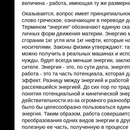
величина - работа, имеющая ту же размернос
Оказывается, вопрос имеет принципиальное 
слово греческое, означающее в переводе д
Термином "энергия" обозначают единую ска
личных форм движения материи. Энергию 
сгорании 1кг угля или 1кг нефти, которые 
носителями. Законы физики утверждают: та
можно получить в реальных машинах и исп
нужды, будет всегда меньше энергии, заклю
сителе. Энергия - это, по сути дела, энерге
работа - это та часть потенциала, которая 
эффект. Разницу между энергией и работо
рассеявшейся энергией. До сих пор по тра
понятия потен­циальной и кинетической энер
действительности из-за огромного разнооб
было бы целесооб­разно пользоваться един
энергия. Таким образом, работа совершаетс
преобразования одних видов энергии в друг
полезную ее часть, полученную в процессе 