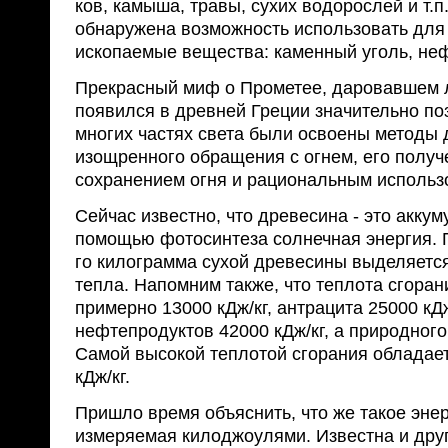
ков, камыша, травы, сухих водорослей и т.п.
обнаружена возможность использовать для
ископаемые вещества: каменный уголь, неф
Прекрасный миф о Прометее, даровавшем 
появился в древней Греции значительно поз
многих частях света были освоены методы
изощренно­го обращения с огнем, его полу
сохранени­ем огня и рациональным использ
Сейчас известно, что древесина - это акку
помощью фотосинтеза солнечная энергия. 
го килограмма сухой древесины выделяется
тепла. Напомним также, что теплота сгоран
примерно 13000 кДж/кг, антрацита 25000 кДж
нефтепродуктов 42000 кДж/кг, а природного 
Самой высокой теплотой сгорания обладае
кДж/кг.
Пришло время объяснить, что же такое энерги
измеряемая килоджоулями. Известна и дру