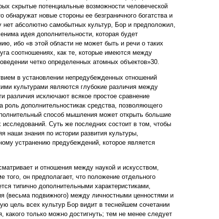
орых скрытые потенциальные возможности человеческой
то обнаружат новые стороны ее безграничного богатства и
у нет абсолютно самобытных культур, Бор и предположил,
менима идея дополнительности, которая будет
ю, ибо «в этой области не может быть и речи о таких
га соотношениях, как те, которые имеются между
оведении четко определенных атомных объектов»30.
ствием в установлении непредубежденных отношений
ими культурами являются глубокие различия между
эти различия исключают всякое простое сравнение
ка роль дополнительностикак средства, позволяющего
Дополнительный способ мышления может открыть большие
 исследований. Суть же последних состоит в том, чтобы
я наши знания по истории развития культуры,
ному устранению предубеждений, которое является
матривает и отношения между наукой и искусством,
е того, он предполагает, что положение отдельного
ется типично дополнительными характеристиками,
ия (весьма подвижного) между личностными ценностями и
ю цель всех культур Бор видит в теснейшем сочетании
, какого только можно достигнуть; тем не менее следует