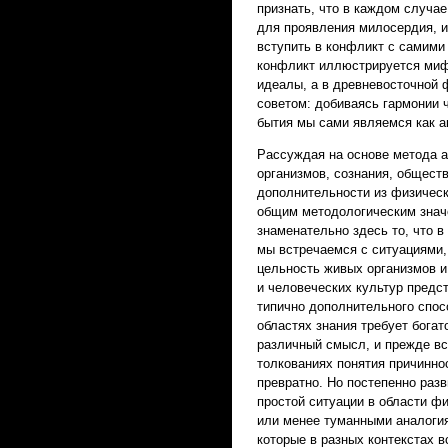
признать, что в каждом случае
для проявления милосердия, и
вступить в конфликт с самими
конфликт иллюстрируется миф
идеалы, а в древневосточной
советом: добиваясь гармонии ч
бытия мы сами являемся как а
Рассуждая на основе метода а
организмов, сознания, обществ
дополнительности из физичес
общим методологическим знач
знаменательно здесь то, что в
мы встречаемся с ситуациями,
цельность живых организмов и
и человеческих культур предс
типично дополнительного спос
областях знания требует богато
различный смысл, и прежде вс
толкованиях понятия причинно
превратно. Но постепенно раз
простой ситуации в области фи
или менее туманными аналогия
которые в разных контекстах 