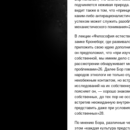
подчиняется неживая природа.
видит также в том, что «принц
каким-либо антирационалистич
успехом может служить разоб
механистического понимания»2
В лекции «Философия естествоз
замке Кронеборг, где развива
приложить свою идею дополнит
он предположил, что «при изу
собственной, мы имеем дело с
рассмотрении обнаруживает мн
проблемами»26. Далее Бор гов
народов этнологи не только от
неизбежным контактом, но встр
исследований на их собственн
поясняет он, — хорошо знаком
собственных, до тех пор не о
встретив неожиданную внутре
представить даже при условия
собственных»28.
По мнению Бора, различные че
этом «каждая культура предст