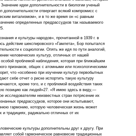
 Значение идеи дополнительности в биологии ученый
ип дополнительности отвергает всякий компромисс с
еским витализмом», и в то же время он «с равным
лачению определенных предрассудков так называемого
5.
нания и культуры народов», прочитанной в 1939 г. в
лось действие шекспировского «Гамлета», Бор попытался
ельности к социологии. Опять же идя по пути аналогий,
чении человеческих культур, отличных от нашей
 особой проблемой наблюдения, которая при ближайшем
ого признаков, общих с атомными или психологическими
орит, что «особенно при изучении культур первобытных
дают себе отчет о риске испортить такую культуру
ечаются, кроме того, и с проблемой воздействия таких
ую позицию как людей»27. «Я имею здесь в виду,—
ое исследователям неизвестных стран потрясение их
сознанных предрассудков, которое они испытывают,
ннюю гармонию, которую человеческая жизнь может
х и традициях, радикально отличных от их
ловеческие культуры дополнительны друг к другу. При
авляет собой гармоническое равновесие традиционных