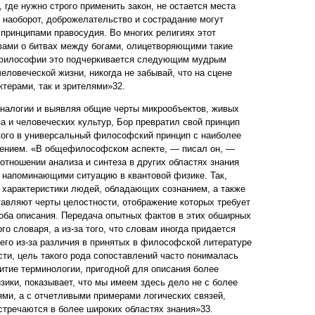
, где нужно строго применить закон, не остается места
 наоборот, доброжелательство и сострадание могут
 принципами правосудия. Во многих религиях этот
ами о битвах между богами, олицетворяющими такие
 философии это подчеркивается следующим мудрым
еловеческой жизни, никогда не забывай, что на сцене
ктерами, так и зрителями»32.
налогии и выявляя общие черты микрообъектов, живых
а и человеческих культур, Бор превратил свой принцип
кого в универсальный философский принцип с наиболее
ением. «В общефилософском аспекте, — писал он, —
 отношении анализа и синтеза в других областях знания
 напоминающими ситуацию в квантовой физике. Так,
 характеристики людей, обладающих сознанием, а также
тавляют черты целостности, отображение которых требует
оба описания. Передача опытных фактов в этих обширных
го словаря, а из-за того, что словам иногда придается
его из-за различия в принятых в философской литературе
сти, цель такого рода сопоставлений часто понималась
витие терминологии, пригодной для описания более
зики, показывает, что мы имеем здесь дело не с более
ми, а с отчетливыми примерами логических связей,
встречаются в более широких областях знания»33.