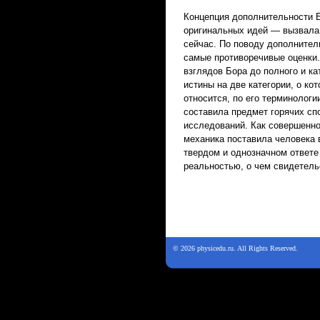
Концепция дополнительности Б
оригинальных идей — вызвала 
сейчас. По поводу дополнител
самые противоречивые оценки.
взглядов Бора до полного и ка
истины на две категории, о к
относится, по его терминологи
составила предмет горячих сп
исследований. Как совершенно
механика поставила человека в
твердом и однозначном ответе
реальностью, о чем свидетель
© 2026 physicedu.ru. All Rights Reserved.