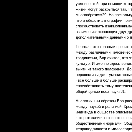
условностей, при помощи кот
жизни могут раскрыться так, ч
многообразия»29. Но поскольк
что в области этнографии при
способствовать взаимопонимани
взаимно исключающих друг дру
дополнительными данными о п
Полагая, что главным препят
между различными человеческ
традициями, Бор считал, что 
культур. И именно здесь вели
выйти из такого положения. 
перспективы для гуманитарных
«все больше и больше расширя
способствовать тому постепен
общей целью всех наук»31.
Аналогичным образом Бор расс
между наукой и религией. Кром
индивида в обществе описыва
которые зависят от соотношен
общественными нормами. Общу
«справедливости и милосердия