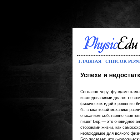
ГЛАВНАЯ
СПИСОК РЕФ
Успехи и недостат
Согласно Бору, фундаменталь
исследованиями делает невоз
физических идей к решению би
бы в квантовой механике раз
описанием собственно квантов
пишет Бор,— это очевидное а
сторонами жизни, как самосох
необходимое для всякого физи
Бор полагает, что биологичес