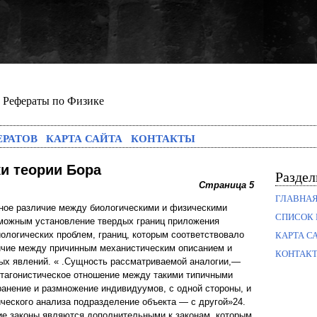
Рефераты по Физике
ЕРАТОВ
КАРТА САЙТА
КОНТАКТЫ
ки теории Бора
Разде
Страница 5
ГЛАВНА
ное различие между биологическими и физическими
СПИСОК 
можным установление твердых границ приложения
ологических проблем, границ, которым соответствовало
КАРТА С
личие между причинным механистическим описанием и
КОНТАК
ых явлений. « .Сущность рассматриваемой аналогии,—
нтагонистическое отношение между такими типичными
ранение и размножение индивидуумов, с одной стороны, и
ческого анализа подразделение объекта — с другой»24.
кие законы являются дополнительными к законам, которым