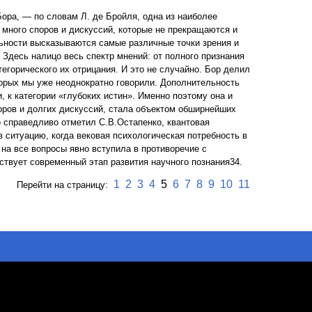
ора, — по словам Л. де Бройля, одна из наиболее
много споров и дискуссий, которые не прекращаются и
ьности высказываются самые различные точки зрения и
 Здесь налицо весь спектр мнений: от полного признания
тегорического их отрицания. И это не случайно. Бор делил
оторых мы уже неоднократно говорили. Дополнительность
и, к категории «глубоких истин». Именно поэтому она и
оров и долгих дискуссий, стала объектом обширнейших
 справедливо отметил С.В.Остапенко, квантовая
 ситуацию, когда вековая психологическая потребность в
 на все вопросы явно вступила в противоречие с
ствует современный этап развития научного познания34.
1
2
3
4
5
6
7
8
9
10
11
Перейти на страницу: