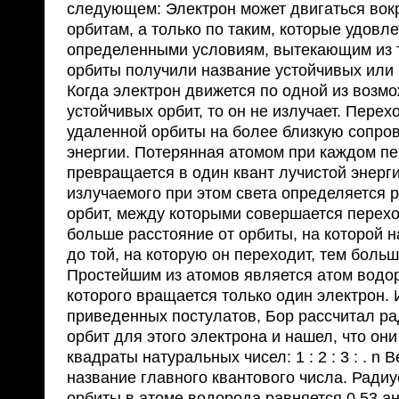
следующем: Электрон может двигаться вок
орбитам, а только по таким, которые удовл
определенными условиям, вытекающим из т
орбиты получили название устойчивых или 
Когда электрон движется по одной из возм
устойчивых орбит, то он не излучает. Перех
удаленной орбиты на более близкую сопро
энергии. Потерянная атомом при каждом пе
превращается в один квант лучистой энерги
излучаемого при этом света определяется 
орбит, между которыми совершается перехо
больше расстояние от орбиты, на которой н
до той, на которую он переходит, тем больш
Простейшим из атомов является атом водор
которого вращается только один электрон. 
приведенных постулатов, Бор рассчитал р
орбит для этого электрона и нашел, что они
квадраты натуральных чисел: 1 : 2 : 3 : . n
название главного квантового числа. Ради
орбиты в атоме водорода равняется 0,53 ан