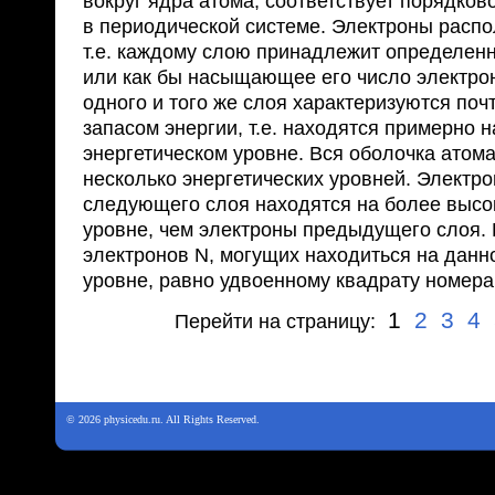
вокруг ядра атома, соответствует порядко
в периодической системе. Электроны расп
т.е. каждому слою принадлежит определе
или как бы насыщающее его число электро
одного и того же слоя характеризуются по
запасом энергии, т.е. находятся примерно 
энергетическом уровне. Вся оболочка атом
несколько энергетических уровней. Электр
следующего слоя находятся на более высо
уровне, чем электроны предыдущего слоя.
электронов N, могущих находиться на данн
уровне, равно удвоенному квадрату номера
1
2
3
4
Перейти на страницу:
© 2026 physicedu.ru. All Rights Reserved.