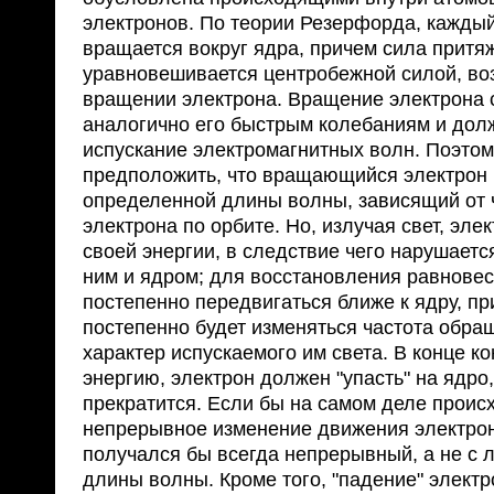
электронов. По теории Резерфорда, кажды
вращается вокруг ядра, причем сила притя
уравновешивается центробежной силой, в
вращении электрона. Вращение электрона
аналогично его быстрым колебаниям и дол
испускание электромагнитных волн. Поэто
предположить, что вращающийся электрон 
определенной длины волны, зависящий от
электрона по орбите. Но, излучая свет, элек
своей энергии, в следствие чего нарушает
ним и ядром; для восстановления равнове
постепенно передвигаться ближе к ядру, пр
постепенно будет изменяться частота обра
характер испускаемого им света. В конце к
энергию, электрон должен "упасть" на ядро,
прекратится. Если бы на самом деле проис
непрерывное изменение движения электрона
получался бы всегда непрерывный, а не с 
длины волны. Кроме того, "падение" электр