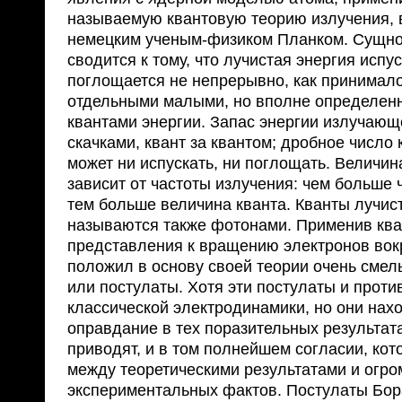
называемую квантовую теорию излучения, 
немецким ученым-физиком Планком. Сущнос
сводится к тому, что лучистая энергия испус
поглощается не непрерывно, как принимало
отдельными малыми, но вполне определен
квантами энергии. Запас энергии излучающ
скачками, квант за квантом; дробное число 
может ни испускать, ни поглощать. Величин
зависит от частоты излучения: чем больше 
тем больше величина кванта. Кванты лучис
называются также фотонами. Применив кв
представления к вращению электронов вокр
положил в основу своей теории очень сме
или постулаты. Хотя эти постулаты и проти
классической электродинамики, но они нах
оправдание в тех поразительных результата
приводят, и в том полнейшем согласии, ко
между теоретическими результатами и огр
экспериментальных фактов. Постулаты Бор