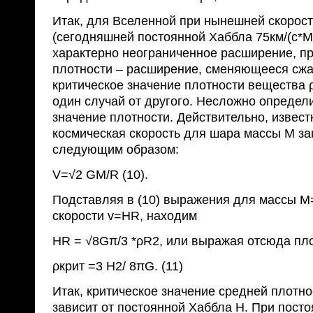
Итак, для Вселенной при нынешней скорос
(сегодняшней постоянной Хаббла 75км/(с*М
характерно неограниченное расширение, п
плотности – расширение, сменяющееся сжа
критическое значение плотности вещества 
один случай от другого. Несложно определи
значение плотности. Действительно, извест
космическая скорость для шара массы М з
следующим образом:
V=√2 GM/R (10).
Подставляя в (10) выражения для массы М=
скорости v=HR, находим
HR = √8Gπ/3 *ρR2, или выражая отсюда пло
ρкрит =3 Н2/ 8πG. (11)
Итак, критическое значение средней плотн
зависит от постоянной Хаббла Н. При пост