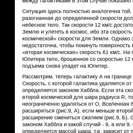
между галактиками в этом случае показано н
Ситуация здесь полностью аналогична той, 
разогнанная до определенной скорости дол
небесное тело. Так скорости 12 км/с достат
Землю и улететь в космос, ибо эта скорост
космической» скорости для Земли. Однако э
недостаточна, чтобы покинуть поверхность 
«вторая космическая» скорость 61 км/с. На
Юпитера тело, брошенное со скоростью 12 к
подъема снова упадет на Юпитер.
Рассмотрим, теперь галактику А на границе
Скорость, с которой галактика удаляется от
определяется законом Хаббла. Если эта ск
второй космической для шара радиуса R, то
неограниченно удаляться от О, Вселенная 
расширяться (рис.9, А), если меньше второй
расширение смениться сжатием (рис.9, Б).
законом Хаббла и какой случай - 9, а или 9, 
определяется массой шара, т.е. зависит от 