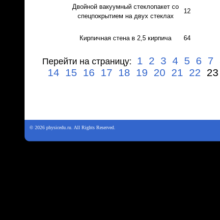
Двойной вакуумный стеклопакет со
12
спецпокрытием на двух стеклах
Кирпичная стена в 2,5 кирпича
64
1
2
3
4
5
6
7
Перейти на страницу:
14
15
16
17
18
19
20
21
22
2
© 2026 physicedu.ru. All Rights Reserved.