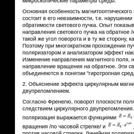
микроскопические параметры среды.
Основная особенность магнитооптического
состоит в его невзаимности, т.е. нарушении
обратимости светового пучка. Опыт показыв
направления светового пучка на обратное /н
такой же угол поворота и в ту же сторону, ка
Поэтому при многократном прохождении пу
поляризатором и анализатором эффект нак
Изменение направления магнитного поля, н
направление вращения на обратное. Эти с
объединяются в понятии "гиротропная сред
2. Объяснение эффекта циркулярным магн
двупреломлением.
Согласно Френелю, поворот плоскости пол
следствием циркулярного двупреломления
поляризация выражается функциями
вращения /по часовой стрелке/ и
против часовой стрелки. Линейная поляриз