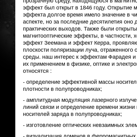
прозрачную среду, находящуюся в магнитно
эффект был открыт в 1846 году. Открытие 
эффекта долгое время имело значение в ч
аспекте, но за последние десятилетия оно 
практических выходов. Также были открыты
магнитооптические эффекты, в частности, 
эффект Зеемана и эффект Керра, проявля
плоскости поляризации луча, отраженного 
среды. наш интерес к эффектам Фарадея и
их применением в физике, оптике и электро
относятся :
- определение эффективной массы носител
плотности в полупроводниках;
- амплитудная модуляция лазерного излуче
линий связи и определение времени жизни
носителей заряда в полупроводниках;
- изготовление оптических невзаимных эле
- визуализация доменов в ферромагнитных 