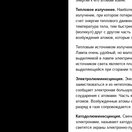
энергии к его атомам извне.
Тепловое излучение.
Наиболе
излучение, при котором потер
счет энергии теплового движе
температура тела, тем быстре
(молекул) друг с другом часть
возбуждения атомов, которые 
Тепловым источником излучени
Лампа очень удобный, но мало
выделяемой в лампе электриче
источником света является пл
выделяющейся при сгорании то
Электролюминесценция.
Эне
заимствоваться и из нетепловы
сообщает электронам большую
соударения с атомами. Часть 
атомов. Возбужденные атомы о
разряд в газе сопровождается
Катодолюминесценция.
Свеч
электронами, называют катод
светятся экраны электронно-л