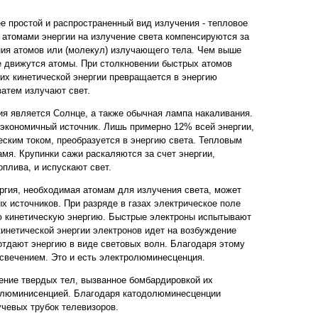
е простой и распространенный вид излучения - тепловое
и атомами энергии на излучение света компенсируются за
ния атомов или (молекул) излучающего тела. Чем выше
е движутся атомы. При столкновении быстрых атомов
 их кинетической энергии превращается в энергию
затем излучают свет.
я является Солнце, а также обычная лампа накаливания.
экономичный источник. Лишь примерно 12% всей энергии,
ским током, преобразуется в энергию света. Тепловым
амя. Крупинки сажи раскаляются за счет энергии,
плива, и испускают свет.
ргия, необходимая атомам для излучения света, может
х источников. При разряде в газах электрическое поле
 кинетическую энергию. Быстрые электроны испытывают
кинетической энергии электронов идет на возбуждение
тдают энергию в виде световых волн. Благодаря этому
 свечением. Это и есть электролюминесценция.
ение твердых тел, вызванное бомбардировкой их
олюминисенцией. Благодаря катодолюминесценции
учевых трубок телевизоров.