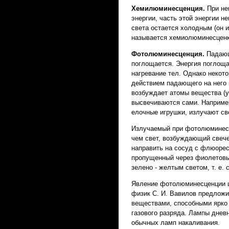
Хемилюминесценция.
При не
энергии, часть этой энергии н
света остается холодным (он 
называется хемиолюминесценк
Фотолюминесценция.
Падающ
поглощается. Энергия поглощ
нагревание тел. Однако некот
действием падающего на него 
возбуждает атомы вещества (у
высвечиваются сами. Например
елочные игрушки, излучают св
Излучаемый при фотолюминесц
чем свет, возбуждающий свеч
направить на сосуд с флюорес
пропущенный через фиолетовый
зелено - желтым светом, т. е.
Явление фотолюминесценции ш
физик С. И. Вавилов предложи
веществами, способными ярко 
газового разряда. Лампы дневн
обычных ламп накаливания.