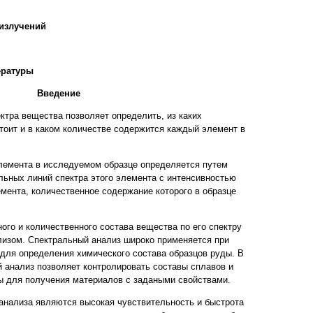
 излучений
ературы
Введение
ктра вещества позволяет определить, из каких
тоит и в каком количестве содержится каждый элемент в
лемента в исследуемом образце определяется путем
льных линий спектра этого элемента с интенсивностью
емента, количественное содержание которого в образце
ого и количественного состава вещества по его спектру
лизом. Спектральный анализ широко применяется при
для определения химического состава образцов руды. В
анализ позволяет контролировать составы сплавов и
ы для получения материалов с задаными свойствами.
анализа являются высокая чувствительность и быстрота