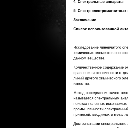
4. Спектральные аппараты
5. Спектр электромагнитных
Заключение
Список использованной лит
Исследование линейчатого спе
химических элементов оно сос
данном веществе.
Количественное содержание э
сравнения интенсивности отде
линий другого химического эл
известно.
Метод определения качественн
называется спектральным ана
поисках полезных ископаемых 
промышленности спектральный 
примесей, вводимых в металл
Достоинствами спектрального 