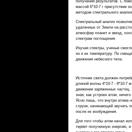
получения результатов. С пом
массой 6*10-7 г присутствие з
методом спектрального анализ
Спектральный анализ позволяе
удаленных от Земли на рассто
атмосфер планет и звезд, хол
спектрам поглощения.
Изучая спектры, ученые смогл
но и их температуру. По смещ
движения небесного тела.
Источник света должен потреб
длиной волны 4*10-7 - 8*10-7
движении заряженных частиц. 
зная, как устроен атом, ничег
Ясно лишь, что внутри атома не
струне, начинающей звучать л
после их возбуждения.
Для того чтобы атом начал из
теряет полученную энергию, и