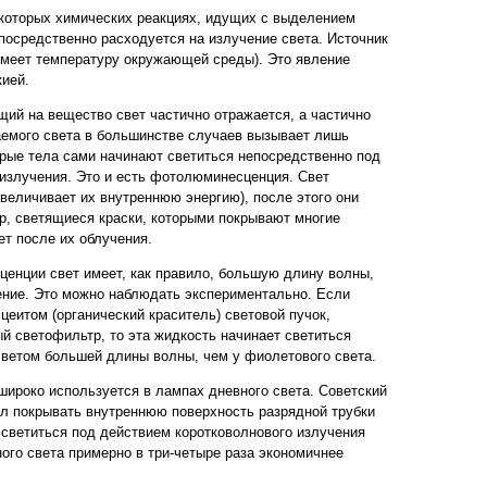
которых химических реакциях, идущих с выделением
епосредственно расходуется на излучение света. Источник
имеет температуру окружающей среды). Это явление
ией.
ий на вещество свет частично отражается, а частично
аемого света в большинстве случаев вызывает лишь
орые тела сами начинают светиться непосредственно под
излучения. Это и есть фотолюминесценция. Свет
величивает их внутреннюю энергию), после этого они
, светящиеся краски, которыми покрывают многие
ет после их облучения.
енции свет имеет, как правило, большую длину волны,
ение. Это можно наблюдать экспериментально. Если
цеитом (органический краситель) световой пучок,
 светофильтр, то эта жидкость начинает светиться
 светом большей длины волны, чем у фиолетового света.
ироко используется в лампах дневного света. Советский
л покрывать внутреннюю поверхность разрядной трубки
светиться под действием коротковолнового излучения
ого света примерно в три-четыре раза экономичнее