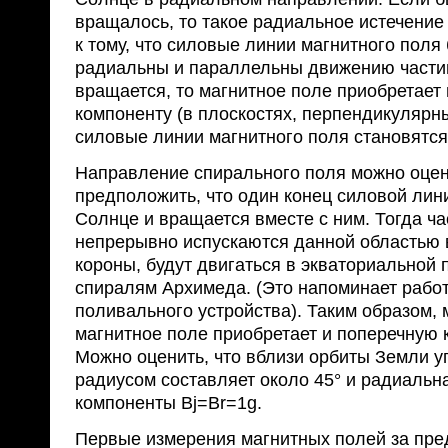
вращалось, то такое радиальное истечени
к тому, что силовые линии магнит­ного поля
радиальны и параллельны дви­жению части
вращается, то маг­нитное поле приобретает
компоненту (в пло­скостях, перпендикулярн
силовые ли­нии магнитного поля становятс
Направление спирального поля можно оцен
предположить, что один конец силовой лин
Солнце и вращается вместе с ним. Тогда ча
непрерывно испускаются данной областью
короны, будут двигаться в экваториальной 
спиралям Архимеда. (Это напоминает рабо
поливального устройства). Таким образом, 
магнитное поле приобретает и поперечную к
Можно оценить, что вблизи орбиты Земли у
радиусом составляет около 45° и радиаль­н
компоненты Bj=Br=1g.
Первые измерения магнитных полей за пре