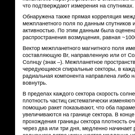
что подтверждают измерения на спут­никах.
Обнаружена также прямая корреляция межд
межпланетного поля по данным спутников и
активностью. По этим данным была оценена
распространения возмущения, равная ~100
Вектор межпланетного магнитного поля име
составляющую Вr, направленную или от Солн
Солнцу (знак –). Межпланетное про­странст
чередующиеся спиральные секто­ры, в кажд
радиальная компонента направ­лена либо н
вовнутрь.
В пределах каждого сектора скорость солне
плотность частиц систематически изменяют
помощью ракет показывают, что оба параме
увеличиваются на границе сектора. В конце
прохождения границы сектора плотность оче
через два или три дня, медленно начинает 