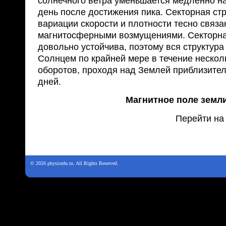
солнечного ветра уменьшается медленно на
день после достижения пика. Сек­торная ст
вариации скорости и плот­ности тесно связа
магнитосферными возмущениями. Секторна
довольно устойчива, поэтому вся структура
Солнцем по крайней мере в течение нескол
оборотов, проходя над Землей приблизител
дней.
Магнитное поле земл
Перейти на
© 2026 physicedu.ru. All Rights Reserved.