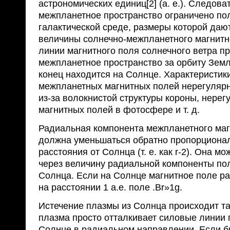
астрономических единиц[2] (а. е.). Следова
межпланетное пространство ограничено по
галактической среде, размеры которой даю
величины солнечно-межпланетного маг­нит
линии магнитного поля солнечного ветра пр
межпланетное пространство за орбиту Земл
конец находится на Солнце. Характе­ристик
межпланетных магнитных по­лей нерегуляр
из-за волокнистой струк­туры короны, нере
магнитных полей в фото­сфере и т. д.
Радиальная компонента межпланетного маг
должна уменьшаться обратно пропорциона
расстояния от Солнца (т. е. как r-2). Она м
через величи­ну радиальной компоненты по
Солнца. Если на Солнце магнитное поле рав
на расстоянии 1 а.е. поле .Br»1g.
Истечение плазмы из Солнца происходит та
плазма просто отталкивает силовые линии 
Солнце в ра­диальном направлении. Если 