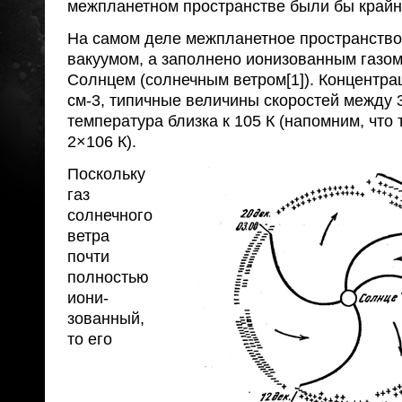
межпланетном пространстве были бы крайн
На самом деле межпланетное пространство
вакуумом, а заполнено ионизованным газо
Солнцем (солнечным ветром[1]). Концентрац
см-3, типичные величины скоростей между 3
температура близка к 105 К (напомним, что 
2×106 К).
Поскольку
газ
солнечного
ветра
почти
полностью
иони­
зованный,
то его