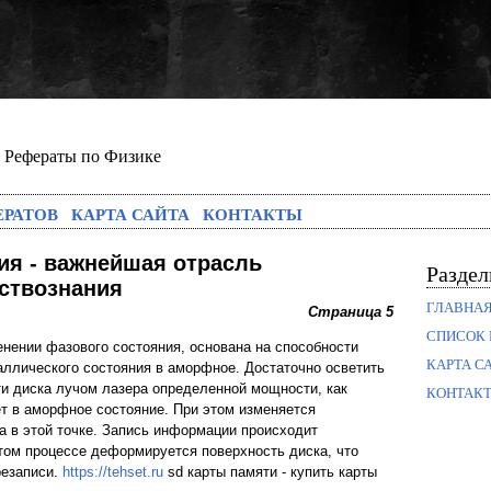
Рефераты по Физике
ЕРАТОВ
КАРТА САЙТА
КОНТАКТЫ
ия - важнейшая отрасль
Разде
ствознания
ГЛАВНА
Страница 5
СПИСОК 
енении фазового состояния, основана на способности
КАРТА С
аллического состояния в аморфное. Достаточно осветить
ти диска лучом лазера определенной мощности, как
КОНТАК
ет в аморфное состояние. При этом изменяется
 в этой точке. Запись информации происходит
этом процессе деформируется поверхность диска, что
резаписи.
https://tehset.ru
sd карты памяти - купить карты