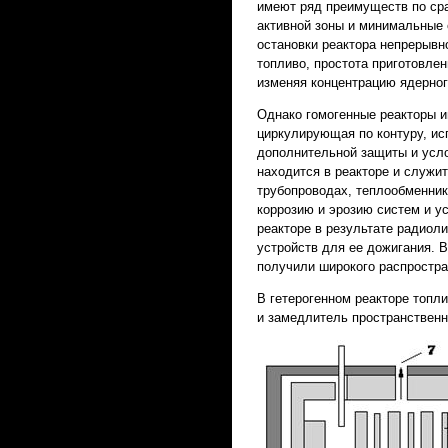
имеют ряд преимуществ по сра
активной зоны и минимальные 
остановки реактора непрерывн
топливо, простота приготовлен
изменяя концентрацию ядерног
Однако гомогенные реакторы и
циркулирующая по контуру, ис
дополнительной защиты и усло
находится в реакторе и служит
трубопроводах, теплообменни
коррозию и эрозию систем и ус
реакторе в результате радиол
устройств для ее дожигания. В
получили широкого распростра
В гетерогенном реакторе топли
и замедлитель пространственн