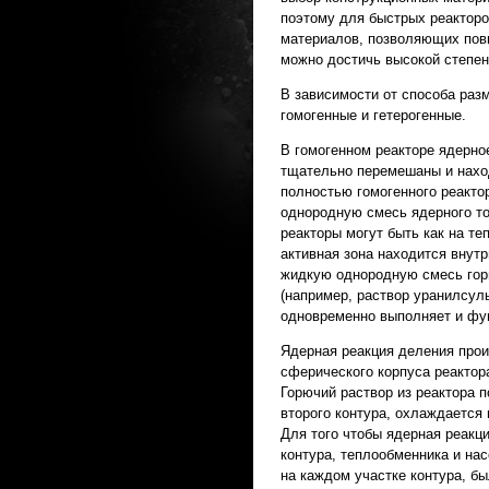
поэтому для быстрых реактор
материалов, позволяющих повы
можно достичь высокой степе
В зависимости от способа раз
гомогенные и гетерогенные.
В гомогенном реакторе ядерное
тщательно перемешаны и наход
полностью гомогенного реакто
однородную смесь ядерного то
реакторы могут быть как на те
активная зона находится внут
жидкую однородную смесь горю
(например, раствор уранилсуль
одновременно выполняет и фу
Ядерная реакция деления прои
сферического корпуса реактор
Горючий раствор из реактора п
второго контура, охлаждается
Для того чтобы ядерная реакц
контура, теплообменника и на
на каждом участке контура, б