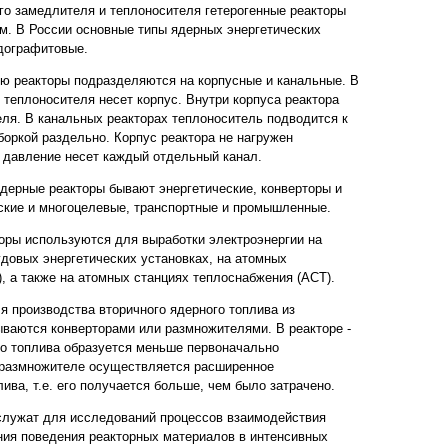
го замедлителя и теплоносителя гетерогенные реакторы
м. В России основные типы ядерных энергетических
одографитовые.
ю реакторы подразделяются на корпусные и канальные. В
 теплоносителя несет корпус. Внутри корпуса реактора
еля. В канальных реакторах теплоноситель подводится к
боркой раздельно. Корпус реактора не нагружен
 давление несет каждый отдельный канал.
ядерные реакторы бывают энергетические, конверторы и
ские и многоцелевые, транспортные и промышленные.
оры используются для выработки электроэнергии на
удовых энергетических установках, на атомных
, а также на атомных станциях теплоснабжения (АСТ).
я производства вторичного ядерного топлива из
зываются конверторами или размножителями. В реакторе -
го топлива образуется меньше первоначально
е-размножителе осуществляется расширенное
ива, т.е. его получается больше, чем было затрачено.
служат для исследований процессов взаимодействия
ния поведения реакторных материалов в интенсивных