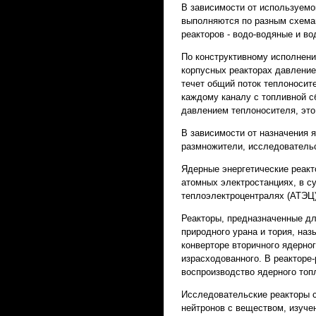
В зависимости от используемо
выполняются по разным схема
реакторов - водо-водяные и в
По конструктивному исполнени
корпусных реакторах давление
течет общий поток теплоносит
каждому каналу с топливной с
давлением теплоносителя, это
В зависимости от назначения 
размножители, исследователь
Ядерные энергетические реакт
атомных электростанциях, в с
теплоэлектроцентралях (АТЭЦ)
Реакторы, предназначенные дл
природного урана и тория, на
конверторе вторичного ядерно
израсходованного. В реактор
воспроизводство ядерного топл
Исследовательские реакторы 
нейтронов с веществом, изуче