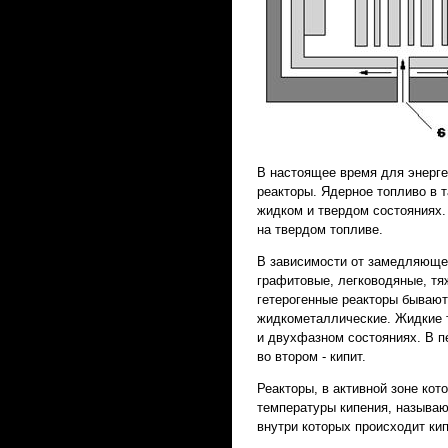
В настоящее время для энерге
реакторы. Ядерное топливо в 
жидком и твердом состояниях.
на твердом топливе.
В зависимости от замедляющег
графитовые, легководяные, тя
гетерогенные реакторы бывают
жидкометаллические. Жидкие т
и двухфазном состояниях. В пе
во втором - кипит.
Реакторы, в активной зоне ко
температуры кипения, называю
внутри которых происходит ки