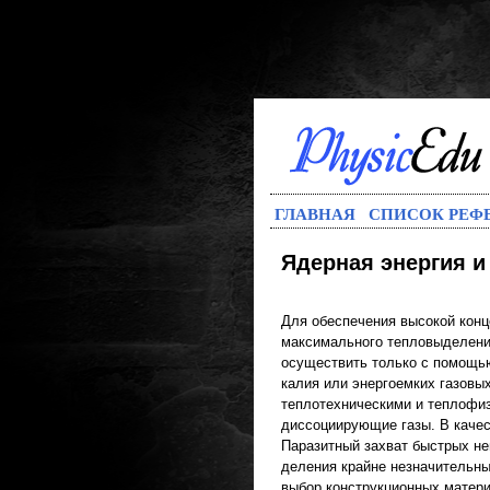
ГЛАВНАЯ
СПИСОК РЕФ
Ядерная энергия и
Для обеспечения высокой конц
максимального тепловыделения
осуществить только с помощь
калия или энергоемких газов
теплотехническими и теплофиз
диссоциирующие газы. В качес
Паразитный захват быстрых не
деления крайне незначительны
выбор конструкционных матери