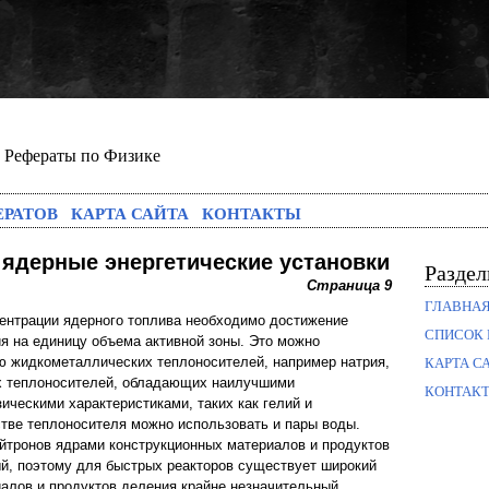
Рефераты по Физике
ЕРАТОВ
КАРТА САЙТА
КОНТАКТЫ
 ядерные энергетические установки
Разде
Страница 9
ГЛАВНА
ентрации ядерного топлива необходимо достижение
СПИСОК 
 на единицу объема активной зоны. Это можно
ю жидкометаллических теплоносителей, например натрия,
КАРТА С
ых теплоносителей, обладающих наилучшими
КОНТАК
ическими характеристиками, таких как гелий и
тве теплоносителя можно использовать и пары воды.
йтронов ядрами конструкционных материалов и продуктов
й, поэтому для быстрых реакторов существует широкий
алов и продуктов деления крайне незначительный,