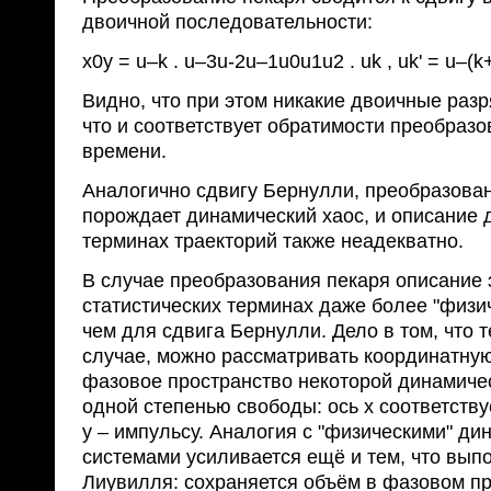
двоичной последовательности:
x0y = u–k . u–3u-2u–1u0u1u2 . uk , uk' = u–(k+
Видно, что при этом никакие двоичные раз
что и соответствует обратимости преобразо
времени.
Аналогично сдвигу Бернулли, преобразова
порождает динамический хаос, и описание 
терминах траекторий также неадекватно.
В случае преобразования пекаря описание
статистических терминах даже более "физи
чем для сдвига Бернулли. Дело в том, что 
случае, можно рассматривать координатную
фазовое пространство некоторой динамиче
одной степенью свободы: ось x соответству
y – импульсу. Аналогия с "физическими" д
системами усиливается ещё и тем, что вып
Лиувилля: сохраняется объём в фазовом пр