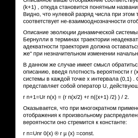
Описанное выше отображение соответствует
(k+1) , откуда становится понятным названи
Видно, что нулевой разряд числа при этом т
соответствует не-взаимооднозначности ото
Описание эволюции динамической системы 
Бернулли в терминах траектории неадекватн
адекватности траектория должна оставаться
же" при незначительном изменении начальн
В данном же случае имеет смысл обратитьс
описанию, введя плотность вероятности r (
системы в каждой точке x интервала (0,1) 
представляет собой оператор U, действующ
r n+1=Ur n(x) = (r n(x/2) +r n((x+1) /2) ) / 2.
Оказывается, что при многократном примен
отображения к произвольному распределен
вероятности оно стремится к константе:
r n=Unr 0(x) ® r µ (x) =const.