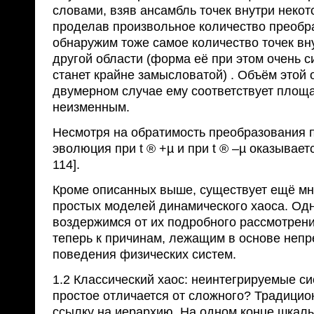
словами, взяв ансамбль точек внутри некот
проделав произвольное количество преобр
обнаружим тоже самое количество точек вн
другой области (форма её при этом очень с
станет крайне замысловатой) . Объём этой 
двумерном случае ему соответствует площа
неизменным.
Несмотря на обратимость преобразования п
эволюция при t ® +µ и при t ® –µ оказываетс
114].
Кроме описанных выше, существует ещё мн
простых моделей динамического хаоса. Од
воздержимся от их подробного рассмотрени
теперь к причинам, лежащим в основе непр
поведения физических систем.
1.2 Классический хаос: неинтегрируемые с
простое отличается от сложного? Традицио
ссылку на иерархию. На одном конце шкал