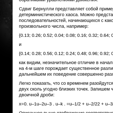
Сдвиг Бернулли представляет собой приме
детерминистического хаоса. Можно предст
последовательностей, начинающихся с как
произвольного числа, например:
{0.13; 0.26; 0.52; 0.04; 0.08; 0.16; 0.32; 0.64; 0
и
{0.14; 0.28; 0.56; 0.12; 0.24; 0.48; 0.96; 0.92; 0
как видим, незначительное отличие в нача
на 4-м шаге порождает существенное различ
дальнейшем их поведение совершенно раз
Легко показать, что со временем разойдутс
двух сколь угодно близких точек. Запишем 
двоичной дроби:
x=0. u–1u–2u–3 . u–k . =u–1/2 + u–2/22 + u–3/