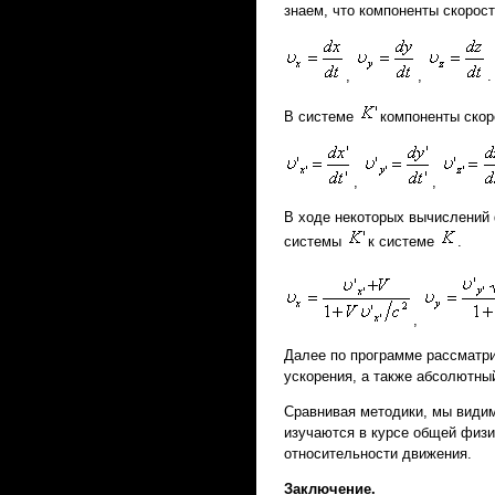
знаем, что компоненты скорос
,
,
.
В системе
компоненты ско
,
,
В ходе некоторых вычислений 
системы
к системе
.
,
Далее по программе рассматри
ускорения, а также абсолютны
Сравнивая методики, мы видим
изучаются в курсе общей физи
относительности движения.
Заключение.