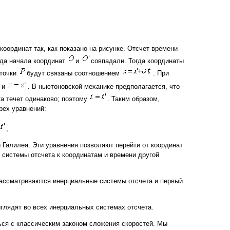
оординат так, как показано на рисунке. Отсчет времени
гда начала координат
и
совпадали. Тогда координаты
 точки
будут связаны соотношением
. При
и
. В ньютоновской механике предполагается, что
та течет одинаково; поэтому
. Таким образом,
рех уравнений:
,
Галилея. Эти уравнения позволяют перейти от координат
 системы отсчета к координатам и времени другой
рассматриваются инерциальные системы отсчета и первый
глядят во всех инерциальных системах отсчета.
ся с классическим законом сложения скоростей. Мы