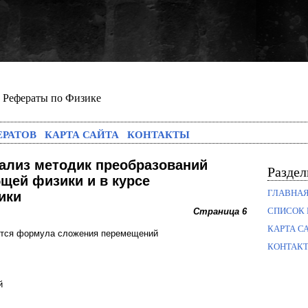
Рефераты по Физике
ЕРАТОВ
КАРТА САЙТА
КОНТАКТЫ
ализ методик преобразований
Разде
бщей физики и в курсе
ГЛАВНА
ики
СПИСОК 
Страница 6
КАРТА С
ятся формула сложения перемещений
КОНТАК
й