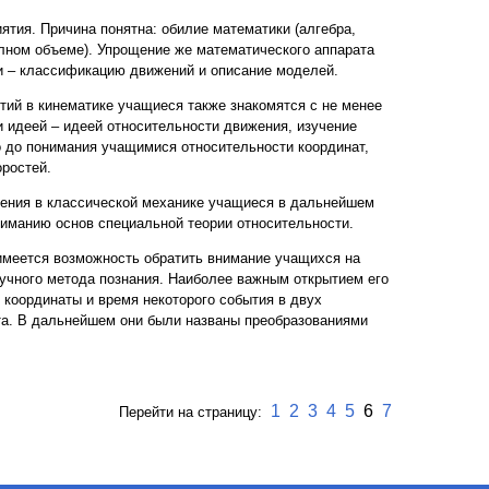
ятия. Причина понятна: обилие математики (алгебра,
олном объеме). Упрощение же математического аппарата
и – классификацию движений и описание моделей.
тий в кинематике учащиеся также знакомятся с не менее
и идеей – идеей относительности движения, изучение
 до понимания учащимися относительности координат,
оростей.
жения в классической механике учащиеся в дальнейшем
ниманию основ специальной теории относительности.
имеется возможность обратить внимание учащихся на
аучного метода познания. Наиболее важным открытием его
координаты и время некоторого события в двух
та. В дальнейшем они были названы преобразованиями
1
2
3
4
5
6
7
Перейти на страницу: