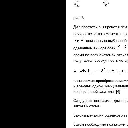
рис. 6
Для простоты выбираются оси к
начинается с того момента, ко
и
произвольно выбранной
сделанном выборе осей
время во всех системах отсче
получается совокупность четы
,
,
,
называемых преобразованиями 
и времени одной инерциальной
инерциальной системы. [4]
Следуя по программе, далее 
закон Ньютона.
Законы механики одинаково вы
Затем необходимо познакомить