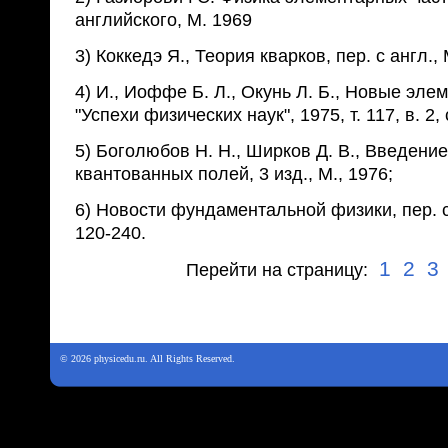
английского, М. 1969
3) Коккедэ Я., Теория кварков, пер. с англ., 
4) И., Иоффе Б. Л., Окунь Л. Б., Новые эл
"Успехи физических наук", 1975, т. 117, в. 2, 
5) Боголюбов Н. Н., Ширков Д. В., Введени
квантованных полей, 3 изд., М., 1976;
6) Новости фундаментальной физики, пер. с 
120-240.
1
2
3
Перейти на страницу:
© 2026 physicedu.ru. All Rights Reserved.