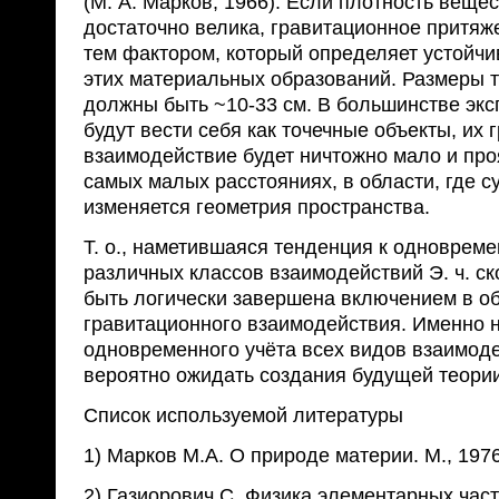
(М. А. Марков, 1966). Если плотность вещес
достаточно велика, гравитационное притяж
тем фактором, который определяет устойч
этих материальных образований. Размеры 
должны быть ~10-33 см. В большинстве эк
будут вести себя как точечные объекты, их
взаимодействие будет ничтожно мало и про
самых малых расстояниях, в области, где 
изменяется геометрия пространства.
Т. о., наметившаяся тенденция к одноврем
различных классов взаимодействий Э. ч. с
быть логически завершена включением в о
гравитационного взаимодействия. Именно н
одновременного учёта всех видов взаимод
вероятно ожидать создания будущей теории
Список используемой литературы
1) Марков М.А. О природе материи. М., 197
2) Газиорович С. Физика элементарных части