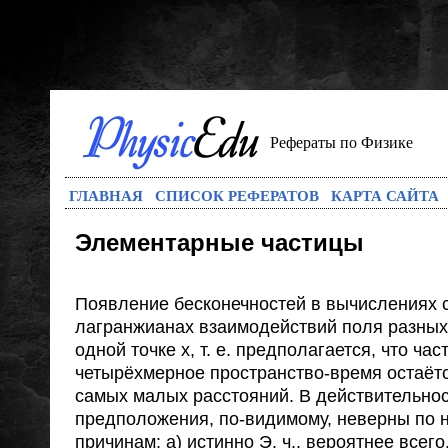
Рефераты по Физике
ГЛАВНАЯ
СПИСОК РЕФЕРАТОВ
КАРТА САЙТА
Элементарные частицы
Появление бесконечностей в вычислениях св
лагранжианах взаимодействий поля разных
одной точке х, т. е. предполагается, что ча
четырёхмерное пространство-время остаётс
самых малых расстояний. В действительно
предположения, по-видимому, неверны по 
причинам: а) истинно Э. ч., вероятнее всег