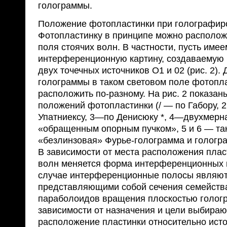
голограммы.
Положение фотопластинки при голографир
Фотопластинку в принципе можно располож
поля стоячих волн. В частности, пусть имее
интерференционную картину, создаваемую 
двух точечных источников О1 и 02 (рис. 2).
голограммы в таком световом поле фотопл
расположить по-разному. На рис. 2 показан
положений фотопластинки (/ — по Габору, 2
Упатниексу, 3—по Денисюку *, 4—двухмерн
«обращенным опорным пучком», 5 и 6 — т
«безлинзовая» Фурье-голограмма и гологр
В зависимости от места расположения плас
волн меняется форма интерференционных 
случае интерференционные полосы являют
представляющими собой сечения семейств
параболоидов вращения плоскостью голог
зависимости от назначения и цели выбираю
расположение пластинки относительно ист